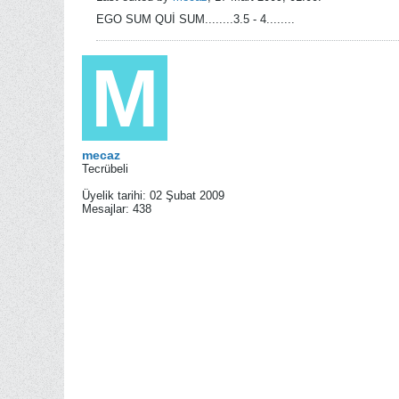
EGO SUM QUİ SUM........3.5 - 4........
mecaz
Tecrübeli
Üyelik tarihi:
02 Şubat 2009
Mesajlar:
438