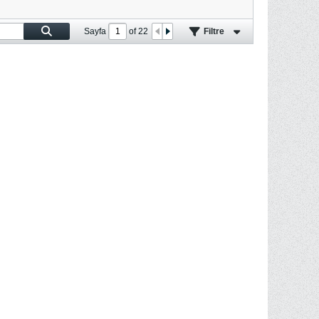
Sayfa
of
22
Filtre