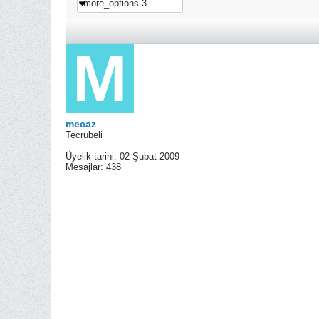
more_options-3
mecaz
Tecrübeli
Üyelik tarihi:
02 Şubat 2009
Mesajlar:
438