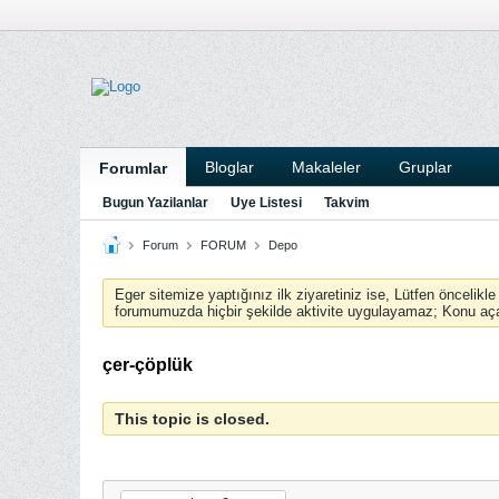
Bloglar
Makaleler
Gruplar
Forumlar
Bugun Yazilanlar
Uye Listesi
Takvim
Forum
FORUM
Depo
Eger sitemize yaptığınız ilk ziyaretiniz ise, Lütfen öncelikl
forumumuzda hiçbir şekilde aktivite uygulayamaz; Konu aç
çer-çöplük
This topic is closed.