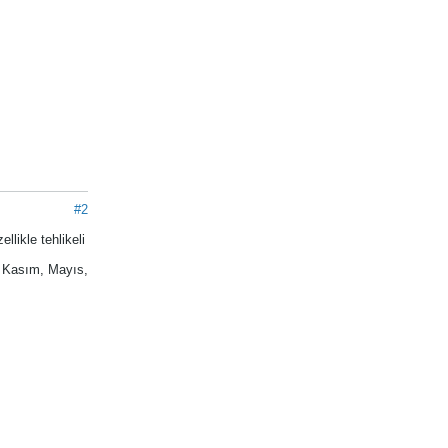
#2
likle tehlikeli
n, Kasım, Mayıs,