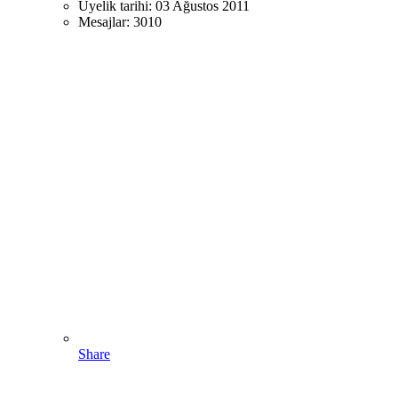
Üyelik tarihi:
03 Ağustos 2011
Mesajlar:
3010
Share