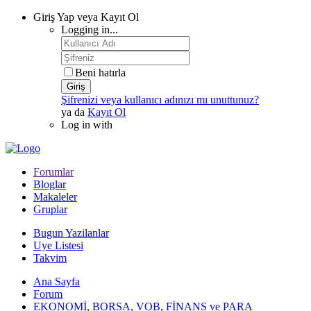
Giriş Yap veya Kayıt Ol
Logging in...
Beni hatırla
Giriş
Şifrenizi veya kullanıcı adınızı mı unuttunuz?
ya da
Kayıt Ol
Log in with
Forumlar
Bloglar
Makaleler
Gruplar
Bugun Yazilanlar
Uye Listesi
Takvim
Ana Sayfa
Forum
EKONOMİ, BORSA, VOB, FİNANS ve PARA