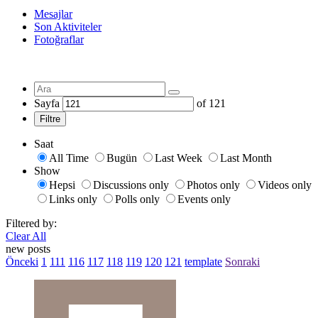
Mesajlar
Son Aktiviteler
Fotoğraflar
Sayfa
of
121
Filtre
Saat
All Time
Bugün
Last Week
Last Month
Show
Hepsi
Discussions only
Photos only
Videos only
Links only
Polls only
Events only
Filtered by:
Clear All
new posts
Önceki
1
111
116
117
118
119
120
121
template
Sonraki