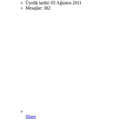
Üyelik tarihi:
05 Ağustos 2011
Mesajlar:
382
Share