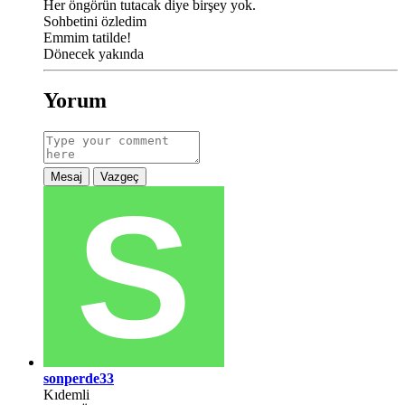
Her öngörün tutacak diye birşey yok.
Sohbetini özledim
Emmim tatilde!
Dönecek yakında
Yorum
Mesaj
Vazgeç
sonperde33
Kıdemli