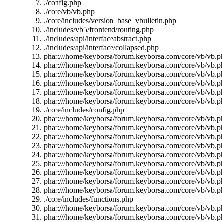
./config.php
./core/vb/vb.php
./core/includes/version_base_vbulletin.php
./includes/vb5/frontend/routing.php
./includes/api/interfaceabstract.php
./includes/api/interface/collapsed.php
phar:///home/keyborsa/forum.keyborsa.com/core/vb/vb.p
phar:///home/keyborsa/forum.keyborsa.com/core/vb/vb.p
phar:///home/keyborsa/forum.keyborsa.com/core/vb/vb.p
phar:///home/keyborsa/forum.keyborsa.com/core/vb/vb.pha
phar:///home/keyborsa/forum.keyborsa.com/core/vb/vb.p
phar:///home/keyborsa/forum.keyborsa.com/core/vb/vb.p
./core/includes/config.php
phar:///home/keyborsa/forum.keyborsa.com/core/vb/vb.pha
phar:///home/keyborsa/forum.keyborsa.com/core/vb/vb.phar
phar:///home/keyborsa/forum.keyborsa.com/core/vb/vb.ph
phar:///home/keyborsa/forum.keyborsa.com/core/vb/vb.ph
phar:///home/keyborsa/forum.keyborsa.com/core/vb/vb.ph
phar:///home/keyborsa/forum.keyborsa.com/core/vb/vb.ph
phar:///home/keyborsa/forum.keyborsa.com/core/vb/vb.ph
phar:///home/keyborsa/forum.keyborsa.com/core/vb/vb.p
phar:///home/keyborsa/forum.keyborsa.com/core/vb/vb.p
./core/includes/functions.php
phar:///home/keyborsa/forum.keyborsa.com/core/vb/vb.
phar:///home/keyborsa/forum.keyborsa.com/core/vb/vb.ph