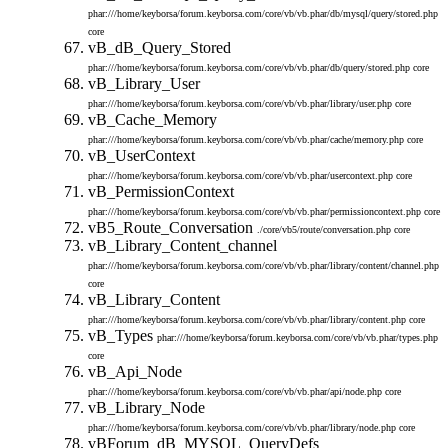
phar:///home/keyborsa/forum.keyborsa.com/core/vb/vb.phar/db/mysql/query/stored.php
core
vB_dB_Query_Stored
phar:///home/keyborsa/forum.keyborsa.com/core/vb/vb.phar/db/query/stored.php
core
vB_Library_User
phar:///home/keyborsa/forum.keyborsa.com/core/vb/vb.phar/library/user.php
core
vB_Cache_Memory
phar:///home/keyborsa/forum.keyborsa.com/core/vb/vb.phar/cache/memory.php
core
vB_UserContext
phar:///home/keyborsa/forum.keyborsa.com/core/vb/vb.phar/usercontext.php
core
vB_PermissionContext
phar:///home/keyborsa/forum.keyborsa.com/core/vb/vb.phar/permissioncontext.php
core
vB5_Route_Conversation
./core/vb5/route/conversation.php
core
vB_Library_Content_channel
phar:///home/keyborsa/forum.keyborsa.com/core/vb/vb.phar/library/content/channel.php
core
vB_Library_Content
phar:///home/keyborsa/forum.keyborsa.com/core/vb/vb.phar/library/content.php
core
vB_Types
phar:///home/keyborsa/forum.keyborsa.com/core/vb/vb.phar/types.php
core
vB_Api_Node
phar:///home/keyborsa/forum.keyborsa.com/core/vb/vb.phar/api/node.php
core
vB_Library_Node
phar:///home/keyborsa/forum.keyborsa.com/core/vb/vb.phar/library/node.php
core
vBForum_dB_MYSQL_QueryDefs