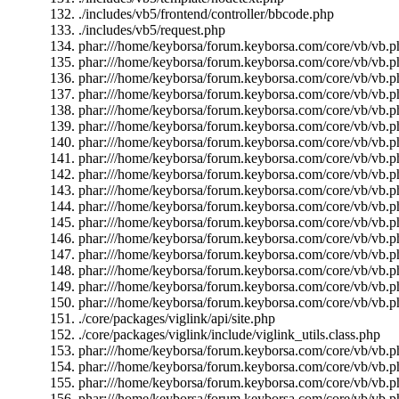
./includes/vb5/frontend/controller/bbcode.php
./includes/vb5/request.php
phar:///home/keyborsa/forum.keyborsa.com/core/vb/vb.ph
phar:///home/keyborsa/forum.keyborsa.com/core/vb/vb.p
phar:///home/keyborsa/forum.keyborsa.com/core/vb/vb.p
phar:///home/keyborsa/forum.keyborsa.com/core/vb/vb.p
phar:///home/keyborsa/forum.keyborsa.com/core/vb/vb.p
phar:///home/keyborsa/forum.keyborsa.com/core/vb/vb.
phar:///home/keyborsa/forum.keyborsa.com/core/vb/vb.
phar:///home/keyborsa/forum.keyborsa.com/core/vb/vb.ph
phar:///home/keyborsa/forum.keyborsa.com/core/vb/vb.ph
phar:///home/keyborsa/forum.keyborsa.com/core/vb/vb.ph
phar:///home/keyborsa/forum.keyborsa.com/core/vb/vb.ph
phar:///home/keyborsa/forum.keyborsa.com/core/vb/vb.pha
phar:///home/keyborsa/forum.keyborsa.com/core/vb/vb.pha
phar:///home/keyborsa/forum.keyborsa.com/core/vb/vb.ph
phar:///home/keyborsa/forum.keyborsa.com/core/vb/vb.ph
phar:///home/keyborsa/forum.keyborsa.com/core/vb/vb.ph
phar:///home/keyborsa/forum.keyborsa.com/core/vb/vb.pha
./core/packages/viglink/api/site.php
./core/packages/viglink/include/viglink_utils.class.php
phar:///home/keyborsa/forum.keyborsa.com/core/vb/vb.ph
phar:///home/keyborsa/forum.keyborsa.com/core/vb/vb.p
phar:///home/keyborsa/forum.keyborsa.com/core/vb/vb.ph
phar:///home/keyborsa/forum.keyborsa.com/core/vb/vb.p