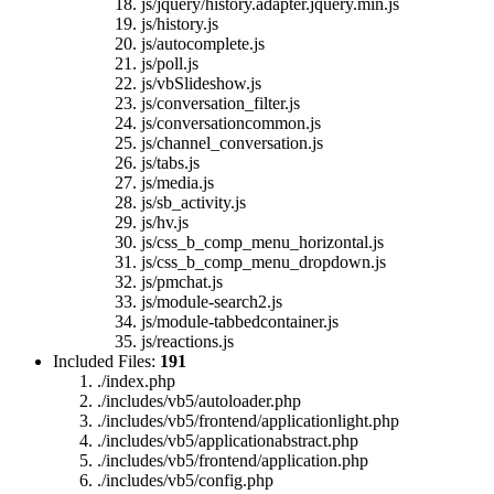
js/jquery/history.adapter.jquery.min.js
js/history.js
js/autocomplete.js
js/poll.js
js/vbSlideshow.js
js/conversation_filter.js
js/conversationcommon.js
js/channel_conversation.js
js/tabs.js
js/media.js
js/sb_activity.js
js/hv.js
js/css_b_comp_menu_horizontal.js
js/css_b_comp_menu_dropdown.js
js/pmchat.js
js/module-search2.js
js/module-tabbedcontainer.js
js/reactions.js
Included Files:
191
./index.php
./includes/vb5/autoloader.php
./includes/vb5/frontend/applicationlight.php
./includes/vb5/applicationabstract.php
./includes/vb5/frontend/application.php
./includes/vb5/config.php