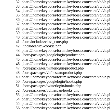
phar:///home/keyborsa/forum.keyborsa.com/core/vb/vb.p
phar:///home/keyborsa/forum.keyborsa.com/core/vb/vb.p
phar:///home/keyborsa/forum.keyborsa.com/core/vb/vb.p
phar:///home/keyborsa/forum.keyborsa.com/core/vb/vb.p
phar:///home/keyborsa/forum.keyborsa.com/core/vb/vb.p
phar:///home/keyborsa/forum.keyborsa.com/core/vb/vb.ph
phar:///home/keyborsa/forum.keyborsa.com/core/vb/vb.ph
phar:///home/keyborsa/forum.keyborsa.com/core/vb/vb.ph
phar:///home/keyborsa/forum.keyborsa.com/core/vb/vb.ph
./core/includes/class_core.php
./includes/vb5/cookie.php
phar:///home/keyborsa/forum.keyborsa.com/core/vb/vb.p
./core/packages/googlelogin/product.php
phar:///home/keyborsa/forum.keyborsa.com/core/vb/vb.ph
phar:///home/keyborsa/forum.keyborsa.com/core/vb/vb.ph
./core/packages/twitterlogin/product.php
./core/packages/vbfilescan/product.php
phar:///home/keyborsa/forum.keyborsa.com/core/vb/vb.pha
./core/packages/googlelogin/hooks.php
./core/packages/twitterlogin/hooks.php
./core/packages/vbfilescan/hooks.php
phar:///home/keyborsa/forum.keyborsa.com/core/vb/vb.p
phar:///home/keyborsa/forum.keyborsa.com/core/vb/vb.p
phar:///home/keyborsa/forum.keyborsa.com/core/vb/vb.p
phar:///home/keyborsa/forum.keyborsa.com/core/vb/vb.p