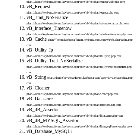
phar:///home/keyborsa/forum.keyborsa.com/core/vb/vb.phar/request/web.php
core
vB_Request
phar:///home/keyborsa/forum.keyborsa.com/core/vb/vb.phar/request.php
core
vB_Trait_NoSerialize
phar:///home/keyborsa/forum.keyborsa.com/core/vb/vb.phar/trait/noserialize.php
core
vB_Interface_Timenow
phar:///home/keyborsa/forum.keyborsa.com/core/vb/vb.phar/interface/timenow.php
core
vB_Cache
phar:///home/keyborsa/forum.keyborsa.com/core/vb/vb.phar/cache.php
core
vB_Utility_Ip
phar:///home/keyborsa/forum.keyborsa.com/core/vb/vb.phar/utility/ip.php
core
vB_Utility_Trait_NoSerialize
phar:///home/keyborsa/forum.keyborsa.com/core/vb/vb.phar/utility/trait/noserialize.php
core
vB_String
phar:///home/keyborsa/forum.keyborsa.com/core/vb/vb.phar/string.php
core
vB_Cleaner
phar:///home/keyborsa/forum.keyborsa.com/core/vb/vb.phar/cleaner.php
core
vB_Datastore
phar:///home/keyborsa/forum.keyborsa.com/core/vb/vb.phar/datastore.php
core
vB_dB_Assertor
phar:///home/keyborsa/forum.keyborsa.com/core/vb/vb.phar/db/assertor.php
core
vB_dB_MYSQL_Assertor
phar:///home/keyborsa/forum.keyborsa.com/core/vb/vb.phar/db/mysql/assertor.php
core
vB_Database_MySQLi