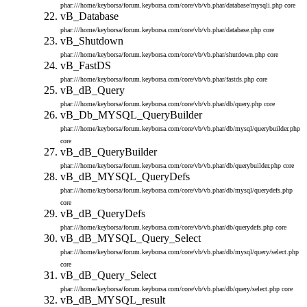
phar:///home/keyborsa/forum.keyborsa.com/core/vb/vb.phar/database/mysqli.php
core
vB_Database
phar:///home/keyborsa/forum.keyborsa.com/core/vb/vb.phar/database.php
core
vB_Shutdown
phar:///home/keyborsa/forum.keyborsa.com/core/vb/vb.phar/shutdown.php
core
vB_FastDS
phar:///home/keyborsa/forum.keyborsa.com/core/vb/vb.phar/fastds.php
core
vB_dB_Query
phar:///home/keyborsa/forum.keyborsa.com/core/vb/vb.phar/db/query.php
core
vB_Db_MYSQL_QueryBuilder
phar:///home/keyborsa/forum.keyborsa.com/core/vb/vb.phar/db/mysql/querybuilder.php
core
vB_dB_QueryBuilder
phar:///home/keyborsa/forum.keyborsa.com/core/vb/vb.phar/db/querybuilder.php
core
vB_dB_MYSQL_QueryDefs
phar:///home/keyborsa/forum.keyborsa.com/core/vb/vb.phar/db/mysql/querydefs.php
core
vB_dB_QueryDefs
phar:///home/keyborsa/forum.keyborsa.com/core/vb/vb.phar/db/querydefs.php
core
vB_dB_MYSQL_Query_Select
phar:///home/keyborsa/forum.keyborsa.com/core/vb/vb.phar/db/mysql/query/select.php
core
vB_dB_Query_Select
phar:///home/keyborsa/forum.keyborsa.com/core/vb/vb.phar/db/query/select.php
core
vB_dB_MYSQL_result