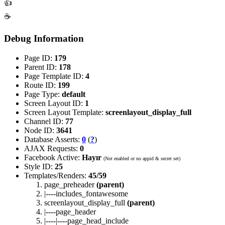
👍
☕
Debug Information
Page ID:
179
Parent ID:
178
Page Template ID:
4
Route ID:
199
Page Type:
default
Screen Layout ID:
1
Screen Layout Template:
screenlayout_display_full
Channel ID:
77
Node ID:
3641
Database Asserts:
0
(
?
)
AJAX Requests:
0
Facebook Active:
Hayır
(Not enabled or no appid & secret set)
Style ID:
25
Templates/Renders:
45/59
page_preheader
(parent)
|----includes_fontawesome
screenlayout_display_full
(parent)
|----page_header
|----|----page_head_include