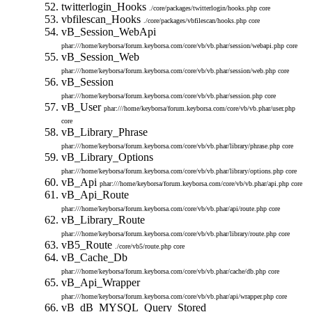
twitterlogin_Hooks
./core/packages/twitterlogin/hooks.php
core
vbfilescan_Hooks
./core/packages/vbfilescan/hooks.php
core
vB_Session_WebApi
phar:///home/keyborsa/forum.keyborsa.com/core/vb/vb.phar/session/webapi.php
core
vB_Session_Web
phar:///home/keyborsa/forum.keyborsa.com/core/vb/vb.phar/session/web.php
core
vB_Session
phar:///home/keyborsa/forum.keyborsa.com/core/vb/vb.phar/session.php
core
vB_User
phar:///home/keyborsa/forum.keyborsa.com/core/vb/vb.phar/user.php
core
vB_Library_Phrase
phar:///home/keyborsa/forum.keyborsa.com/core/vb/vb.phar/library/phrase.php
core
vB_Library_Options
phar:///home/keyborsa/forum.keyborsa.com/core/vb/vb.phar/library/options.php
core
vB_Api
phar:///home/keyborsa/forum.keyborsa.com/core/vb/vb.phar/api.php
core
vB_Api_Route
phar:///home/keyborsa/forum.keyborsa.com/core/vb/vb.phar/api/route.php
core
vB_Library_Route
phar:///home/keyborsa/forum.keyborsa.com/core/vb/vb.phar/library/route.php
core
vB5_Route
./core/vb5/route.php
core
vB_Cache_Db
phar:///home/keyborsa/forum.keyborsa.com/core/vb/vb.phar/cache/db.php
core
vB_Api_Wrapper
phar:///home/keyborsa/forum.keyborsa.com/core/vb/vb.phar/api/wrapper.php
core
vB_dB_MYSQL_Query_Stored