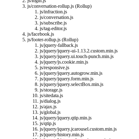
js/login.js
js/conversation-rollup.js (Rollup)
js/infraction.js
js/conversation.js
js/subscribe.js
js/tag-editor.js
js/facebook.js
js/footer-rollup.js (Rollup)
js/jquery-fallback.js
js/jquery/jquery-ui-1.13.2.custom.min.js
js/jquery/jquery.ui.touch-punch.min.js
js/jquery/js.cookie.min.js
js/responsive.js
js/jquery/jquery.autogrow.min.js
js/jquery/jquery.form.min.js
js/jquery/jquery.selectBox.min.js
js/storage.js
js/sitedata.js
js/dialog.js
js/ajax.js
js/global.js
js/jquery/jquery.qtip.min.js
js/qtip.js
js/jquery/jquery.jcarousel.custom.min.js
js/jquery/history.min.js