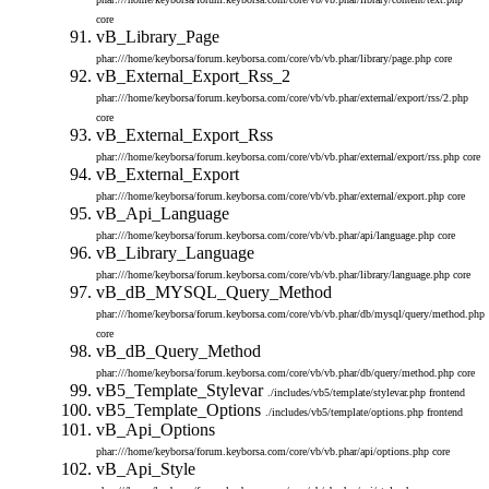
core
vB_Library_Page
phar:///home/keyborsa/forum.keyborsa.com/core/vb/vb.phar/library/page.php
core
vB_External_Export_Rss_2
phar:///home/keyborsa/forum.keyborsa.com/core/vb/vb.phar/external/export/rss/2.php
core
vB_External_Export_Rss
phar:///home/keyborsa/forum.keyborsa.com/core/vb/vb.phar/external/export/rss.php
core
vB_External_Export
phar:///home/keyborsa/forum.keyborsa.com/core/vb/vb.phar/external/export.php
core
vB_Api_Language
phar:///home/keyborsa/forum.keyborsa.com/core/vb/vb.phar/api/language.php
core
vB_Library_Language
phar:///home/keyborsa/forum.keyborsa.com/core/vb/vb.phar/library/language.php
core
vB_dB_MYSQL_Query_Method
phar:///home/keyborsa/forum.keyborsa.com/core/vb/vb.phar/db/mysql/query/method.php
core
vB_dB_Query_Method
phar:///home/keyborsa/forum.keyborsa.com/core/vb/vb.phar/db/query/method.php
core
vB5_Template_Stylevar
./includes/vb5/template/stylevar.php
frontend
vB5_Template_Options
./includes/vb5/template/options.php
frontend
vB_Api_Options
phar:///home/keyborsa/forum.keyborsa.com/core/vb/vb.phar/api/options.php
core
vB_Api_Style