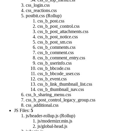
css_login.css
css_reactions.css
postbit.css (Rollup)
css_b_post.css
css_b_post_control.css
css_b_post_attachments.css
css_b_post_notice.css
css_b_post_sm.css
css_b_comments.css
css_b_comment.css
css_b_comment_entry.css
css_b_userinfo.css
css_b_bbcode.css
css_b_bbcode_user.css
css_b_event.css
css_b_link_thumbnail_list.css
css_b_thumbnail_nav.css
css_b_sharing_menu.css
css_b_post_control_legacy_group.css
css_additional.css
JS Files:
5
js/header-rollup.js (Rollup)
js/modernizr.min.js
js/global-head.js