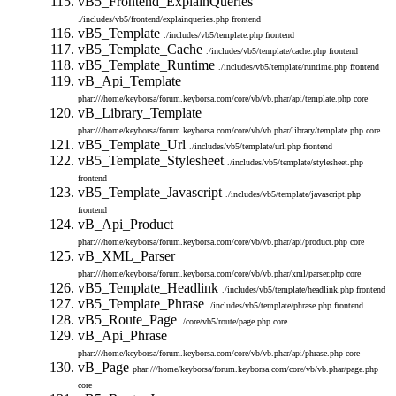
vB5_Frontend_ExplainQueries
./includes/vb5/frontend/explainqueries.php
frontend
vB5_Template
./includes/vb5/template.php
frontend
vB5_Template_Cache
./includes/vb5/template/cache.php
frontend
vB5_Template_Runtime
./includes/vb5/template/runtime.php
frontend
vB_Api_Template
phar:///home/keyborsa/forum.keyborsa.com/core/vb/vb.phar/api/template.php
core
vB_Library_Template
phar:///home/keyborsa/forum.keyborsa.com/core/vb/vb.phar/library/template.php
core
vB5_Template_Url
./includes/vb5/template/url.php
frontend
vB5_Template_Stylesheet
./includes/vb5/template/stylesheet.php
frontend
vB5_Template_Javascript
./includes/vb5/template/javascript.php
frontend
vB_Api_Product
phar:///home/keyborsa/forum.keyborsa.com/core/vb/vb.phar/api/product.php
core
vB_XML_Parser
phar:///home/keyborsa/forum.keyborsa.com/core/vb/vb.phar/xml/parser.php
core
vB5_Template_Headlink
./includes/vb5/template/headlink.php
frontend
vB5_Template_Phrase
./includes/vb5/template/phrase.php
frontend
vB5_Route_Page
./core/vb5/route/page.php
core
vB_Api_Phrase
phar:///home/keyborsa/forum.keyborsa.com/core/vb/vb.phar/api/phrase.php
core
vB_Page
phar:///home/keyborsa/forum.keyborsa.com/core/vb/vb.phar/page.php
core