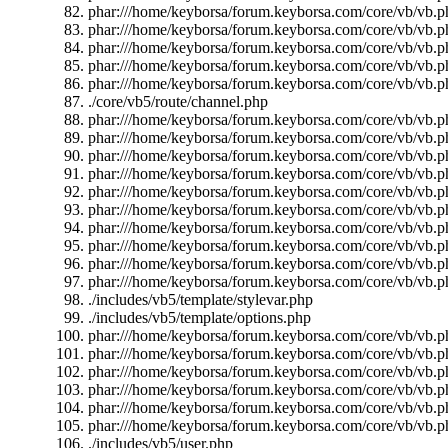
phar:///home/keyborsa/forum.keyborsa.com/core/vb/vb.ph
phar:///home/keyborsa/forum.keyborsa.com/core/vb/vb.ph
phar:///home/keyborsa/forum.keyborsa.com/core/vb/vb.p
phar:///home/keyborsa/forum.keyborsa.com/core/vb/vb.ph
phar:///home/keyborsa/forum.keyborsa.com/core/vb/vb.ph
./core/vb5/route/channel.php
phar:///home/keyborsa/forum.keyborsa.com/core/vb/vb.p
phar:///home/keyborsa/forum.keyborsa.com/core/vb/vb.pha
phar:///home/keyborsa/forum.keyborsa.com/core/vb/vb.ph
phar:///home/keyborsa/forum.keyborsa.com/core/vb/vb.pha
phar:///home/keyborsa/forum.keyborsa.com/core/vb/vb.ph
phar:///home/keyborsa/forum.keyborsa.com/core/vb/vb.ph
phar:///home/keyborsa/forum.keyborsa.com/core/vb/vb.p
phar:///home/keyborsa/forum.keyborsa.com/core/vb/vb.ph
phar:///home/keyborsa/forum.keyborsa.com/core/vb/vb.
phar:///home/keyborsa/forum.keyborsa.com/core/vb/vb.p
./includes/vb5/template/stylevar.php
./includes/vb5/template/options.php
phar:///home/keyborsa/forum.keyborsa.com/core/vb/vb.ph
phar:///home/keyborsa/forum.keyborsa.com/core/vb/vb.ph
phar:///home/keyborsa/forum.keyborsa.com/core/vb/vb.pha
phar:///home/keyborsa/forum.keyborsa.com/core/vb/vb.ph
phar:///home/keyborsa/forum.keyborsa.com/core/vb/vb.ph
phar:///home/keyborsa/forum.keyborsa.com/core/vb/vb.ph
./includes/vb5/user.php