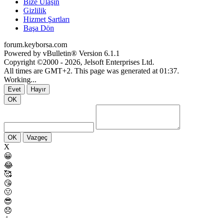
Bize Ulaşın
Gizlilik
Hizmet Şartları
Başa Dön
forum.keyborsa.com
Powered by vBulletin® Version 6.1.1
Copyright ©2000 - 2026, Jelsoft Enterprises Ltd.
All times are GMT+2. This page was generated at 01:37.
Working...
Evet
Hayır
OK
OK
Vazgeç
X
😀
😂
🥰
😘
🤢
😎
😞