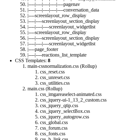
|----|----|----|----|----pagenav
|----|----|----|----|----conversation_data
|----screenlayout_row_display
|----|----screenlayout_section_display
|----|----|----screenlayout_widgetlist
|----screenlayout_row_display
|----|----screenlayout_section_display
|----|----|----screenlayout_widgetlist
|----page_footer
|----|----reactions_list_template
CSS Templates:
8
main-cssnormalization.css (Rollup)
css_reset.css
css_unreset.css
css_utilities.css
main.css (Rollup)
css_imgareaselect-animated.css
css_jquery-ui-1_13_2_custom.css
css_jquery_qtip.css
css_jquery_selectBox.css
css_jquery_autogrow.css
css_global.css
css_forum.css
css_fonts.css
css_b_link.css