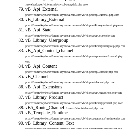
./core/packages/vbforum/db/mysql/querydefs.php
core
vB_Api_External
phar:///home/keyborsa/forum.keyborsa.com/core/vb/vb.phar/api/external.php
core
vB_Library_External
phar:///home/keyborsa/forum.keyborsa.com/core/vb/vb.phar/library/external.php
core
vB_Api_State
phar:///home/keyborsa/forum.keyborsa.com/core/vb/vb.phar/api/state.php
core
vB_Library_Usergroup
phar:///home/keyborsa/forum.keyborsa.com/core/vb/vb.phar/library/usergroup.php
core
vB_Api_Content_channel
phar:///home/keyborsa/forum.keyborsa.com/core/vb/vb.phar/api/content/channel.php
core
vB_Api_Content
phar:///home/keyborsa/forum.keyborsa.com/core/vb/vb.phar/api/content.php
core
vB_Channel
phar:///home/keyborsa/forum.keyborsa.com/core/vb/vb.phar/channel.php
core
vB_Api_Extensions
phar:///home/keyborsa/forum.keyborsa.com/core/vb/vb.phar/api/extensions.php
core
vB_Library_Product
phar:///home/keyborsa/forum.keyborsa.com/core/vb/vb.phar/library/product.php
core
vB5_Route_Channel
./core/vb5/route/channel.php
core
vB_Template_Runtime
phar:///home/keyborsa/forum.keyborsa.com/core/vb/vb.phar/template/runtime.php
core
vB_Library_Content_Text
phar:///home/keyborsa/forum.keyborsa.com/core/vb/vb.phar/library/content/text.php