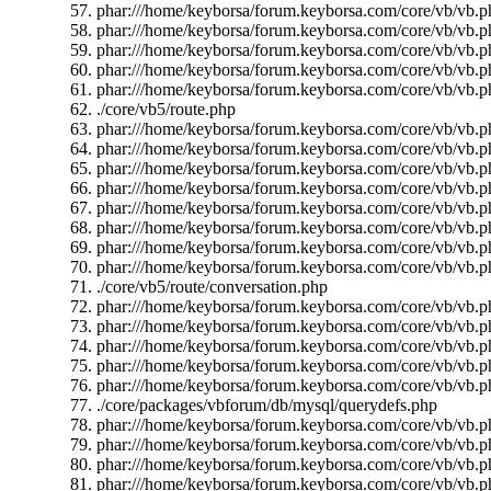
phar:///home/keyborsa/forum.keyborsa.com/core/vb/vb.ph
phar:///home/keyborsa/forum.keyborsa.com/core/vb/vb.ph
phar:///home/keyborsa/forum.keyborsa.com/core/vb/vb.p
phar:///home/keyborsa/forum.keyborsa.com/core/vb/vb.ph
phar:///home/keyborsa/forum.keyborsa.com/core/vb/vb.ph
./core/vb5/route.php
phar:///home/keyborsa/forum.keyborsa.com/core/vb/vb.p
phar:///home/keyborsa/forum.keyborsa.com/core/vb/vb.p
phar:///home/keyborsa/forum.keyborsa.com/core/vb/vb.p
phar:///home/keyborsa/forum.keyborsa.com/core/vb/vb.p
phar:///home/keyborsa/forum.keyborsa.com/core/vb/vb.ph
phar:///home/keyborsa/forum.keyborsa.com/core/vb/vb.
phar:///home/keyborsa/forum.keyborsa.com/core/vb/vb.p
phar:///home/keyborsa/forum.keyborsa.com/core/vb/vb.p
./core/vb5/route/conversation.php
phar:///home/keyborsa/forum.keyborsa.com/core/vb/vb.ph
phar:///home/keyborsa/forum.keyborsa.com/core/vb/vb.ph
phar:///home/keyborsa/forum.keyborsa.com/core/vb/vb.p
phar:///home/keyborsa/forum.keyborsa.com/core/vb/vb.p
phar:///home/keyborsa/forum.keyborsa.com/core/vb/vb.ph
./core/packages/vbforum/db/mysql/querydefs.php
phar:///home/keyborsa/forum.keyborsa.com/core/vb/vb.ph
phar:///home/keyborsa/forum.keyborsa.com/core/vb/vb.pha
phar:///home/keyborsa/forum.keyborsa.com/core/vb/vb.ph
phar:///home/keyborsa/forum.keyborsa.com/core/vb/vb.ph