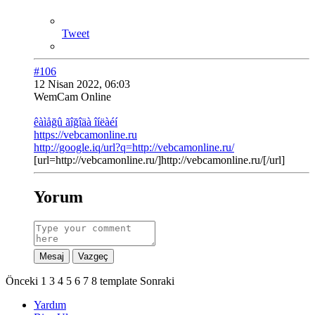
Tweet
#106
12 Nisan 2022, 06:03
WemCam Online
êàìåğû ãîğîäà îíëàéí
https://vebcamonline.ru
http://google.iq/url?q=http://vebcamonline.ru/
[url=http://vebcamonline.ru/]http://vebcamonline.ru/[/url]
Yorum
Mesaj
Vazgeç
Önceki
1
3
4
5
6
7
8
template
Sonraki
Yardım