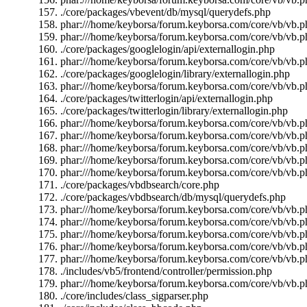
./core/packages/vbevent/db/mysql/querydefs.php
phar:///home/keyborsa/forum.keyborsa.com/core/vb/vb.ph
phar:///home/keyborsa/forum.keyborsa.com/core/vb/vb.pha
./core/packages/googlelogin/api/externallogin.php
phar:///home/keyborsa/forum.keyborsa.com/core/vb/vb.pha
./core/packages/googlelogin/library/externallogin.php
phar:///home/keyborsa/forum.keyborsa.com/core/vb/vb.pha
./core/packages/twitterlogin/api/externallogin.php
./core/packages/twitterlogin/library/externallogin.php
phar:///home/keyborsa/forum.keyborsa.com/core/vb/vb.ph
phar:///home/keyborsa/forum.keyborsa.com/core/vb/vb.ph
phar:///home/keyborsa/forum.keyborsa.com/core/vb/vb.ph
phar:///home/keyborsa/forum.keyborsa.com/core/vb/vb.pha
phar:///home/keyborsa/forum.keyborsa.com/core/vb/vb.ph
./core/packages/vbdbsearch/core.php
./core/packages/vbdbsearch/db/mysql/querydefs.php
phar:///home/keyborsa/forum.keyborsa.com/core/vb/vb.ph
phar:///home/keyborsa/forum.keyborsa.com/core/vb/vb.ph
phar:///home/keyborsa/forum.keyborsa.com/core/vb/vb.p
phar:///home/keyborsa/forum.keyborsa.com/core/vb/vb.p
phar:///home/keyborsa/forum.keyborsa.com/core/vb/vb.ph
./includes/vb5/frontend/controller/permission.php
phar:///home/keyborsa/forum.keyborsa.com/core/vb/vb.p
./core/includes/class_sigparser.php