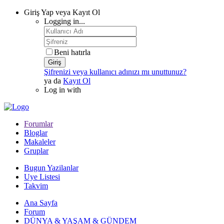
Giriş Yap veya Kayıt Ol
Logging in...
Beni hatırla
Giriş
Şifrenizi veya kullanıcı adınızı mı unuttunuz?
ya da
Kayıt Ol
Log in with
Forumlar
Bloglar
Makaleler
Gruplar
Bugun Yazilanlar
Uye Listesi
Takvim
Ana Sayfa
Forum
DÜNYA & YAŞAM & GÜNDEM