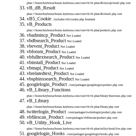
phar:///home/keyborsa/forum.keyborsa.com/core/vb/vb.phar/db/mysql/result.php
core
vB_dB_Result
phar:///home/keyborsa/forum.keyborsa.com/core/vb/vb.phar/db/result.php
core
vB5_Cookie
./includes/vb5/cookie.php
frontend
vB_Products
phar:///home/keyborsa/forum.keyborsa.com/core/vb/vb.phar/products.php
core
vbadmincp_Product
Not Loaded
vbdbsearch_Product
Not Loaded
vbevent_Product
Not Loaded
vbforum_Product
Not Loaded
vbfulltextsearch_Product
Not Loaded
vbinstall_Product
Not Loaded
vbmapi_Product
Not Loaded
vbrelatedtext_Product
Not Loaded
vbsphinxsearch_Product
Not Loaded
googlelogin_Product
./core/packages/googlelogin/product.php
core
vB_Library_Functions
phar:///home/keyborsa/forum.keyborsa.com/core/vb/vb.phar/library/functions.php
core
vB_Library
phar:///home/keyborsa/forum.keyborsa.com/core/vb/vb.phar/library.php
core
twitterlogin_Product
./core/packages/twitterlogin/product.php
core
vbfilescan_Product
./core/packages/vbfilescan/product.php
core
vB_Utility_Hook_Live
phar:///home/keyborsa/forum.keyborsa.com/core/vb/vb.phar/utility/hook/live.php
core
googlelogin_Hooks
./core/packages/googlelogin/hooks.php
core