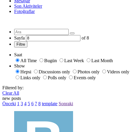
Mesajlar
Son Aktiviteler
Fotoğraflar
Sayfa
of
8
Filtre
Saat
All Time
Bugün
Last Week
Last Month
Show
Hepsi
Discussions only
Photos only
Videos only
Links only
Polls only
Events only
Filtered by:
Clear All
new posts
Önceki
1
3
4
5
6
7
8
template
Sonraki