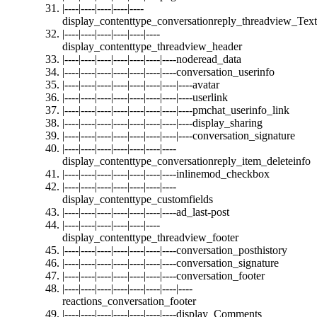
|----|----|----|----|----
display_contenttype_conversationreply_threadview_Text
|----|----|----|----|----|----
display_contenttype_threadview_header
|----|----|----|----|----|----|----noderead_data
|----|----|----|----|----|----|----conversation_userinfo
|----|----|----|----|----|----|----|----avatar
|----|----|----|----|----|----|----|----userlink
|----|----|----|----|----|----|----|----pmchat_userinfo_link
|----|----|----|----|----|----|----|----display_sharing
|----|----|----|----|----|----|----|----conversation_signature
|----|----|----|----|----|----|----
display_contenttype_conversationreply_item_deleteinfo
|----|----|----|----|----|----|----inlinemod_checkbox
|----|----|----|----|----|----|----
display_contenttype_customfields
|----|----|----|----|----|----|----ad_last-post
|----|----|----|----|----|----
display_contenttype_threadview_footer
|----|----|----|----|----|----|----conversation_posthistory
|----|----|----|----|----|----|----conversation_signature
|----|----|----|----|----|----|----conversation_footer
|----|----|----|----|----|----|----|----
reactions_conversation_footer
|----|----|----|----|----|----|----display_Comments