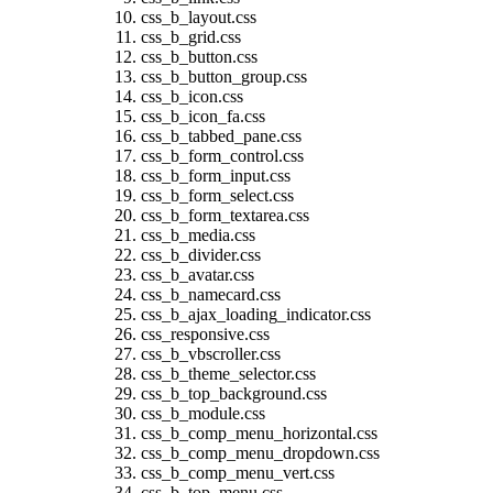
css_b_layout.css
css_b_grid.css
css_b_button.css
css_b_button_group.css
css_b_icon.css
css_b_icon_fa.css
css_b_tabbed_pane.css
css_b_form_control.css
css_b_form_input.css
css_b_form_select.css
css_b_form_textarea.css
css_b_media.css
css_b_divider.css
css_b_avatar.css
css_b_namecard.css
css_b_ajax_loading_indicator.css
css_responsive.css
css_b_vbscroller.css
css_b_theme_selector.css
css_b_top_background.css
css_b_module.css
css_b_comp_menu_horizontal.css
css_b_comp_menu_dropdown.css
css_b_comp_menu_vert.css
css_b_top_menu.css