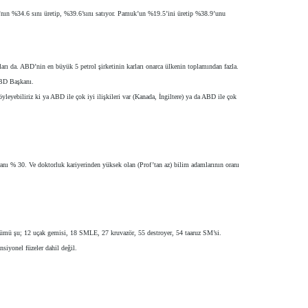
a’nın %34.6 sını üretip, %39.6’sını satıyor. Pamuk’un %19.5’ini üretip %38.9’unu
arı da. ABD’nin en büyük 5 petrol şirketinin karları onarca ülkenin toplamından fazla.
 ABD Başkanı.
leyebiliriz ki ya ABD ile çok iyi ilişkileri var (Kanada, İngiltere) ya da ABD ile çok
anı % 30. Ve doktorluk kariyerinden yüksek olan (Prof’tan az) bilim adamlarının oranı
ümü şu; 12 uçak gemisi, 18 SMLE, 27 kruvazör, 55 destroyer, 54 taaruz SM’si.
siyonel füzeler dahil değil.