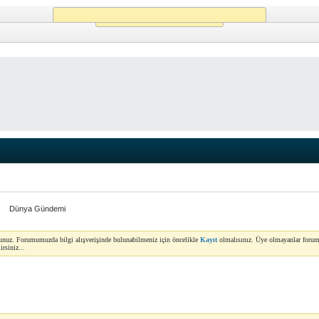
Working...
Dünya Gündemi
yunuz. Forumumuzda bilgi alışverişinde bulunabilmeniz için öncelikle
Kayıt
olmalısınız. Üye olmayanlar forum
rsiniz...