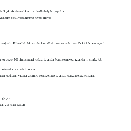
nli çekinik davrandıkları ve bin düşünüp bir yaptıklar.
yaklaşım sergiliyormuşsunuz havası çıkıyor.
nu açtığında, Edirne’deki biri sabaha karşı 02’de orucunu açabiliyor. Yani ABD uyumuyor!
nın en büyük 500 firmasındaki katkısı 1. sırada, borsa sermayesi açısından 1. sırada, AR-
internet sitelerinde 1. sırada.
ırada, doğrudan yabancı yatırımcı sermayesinde 1. sırada, dünya merkez bankaları
n geliyor.
rdan 219’unun sahibi!