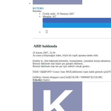
KUTERO
Beybaba
Üyelik tarihi:
19 Temmuz 2007
Mesajlar:
437
ABD hakkında
23 Kasım 2007, 22:30
Az sonra yollayacağım haber, böyle bir topik açmama neden oldu.
İstedim ki, Abd hakkında bilinenler, konuşulanlar, yazılanlar buraya aktarılsın.
İhtimal dahilinde olan hiçbir şey gözardı edilemez..
İhtimal dahilinde olan her şey için tedbirli olmak gerekir..
[SIZE=3][I][FONT=Comic Sans MS]Grafiklerimi toplu halde görmek için[/FO
[url]http://kutero.blogspot.com/[/url][COLOR="#000000"][/COLOR]
Etiketler:
hiçbiri