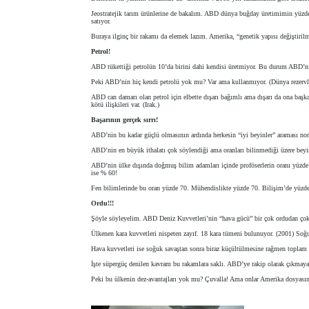
Jeostratejik tarım ürünlerine de bakalım. ABD dünya buğday üretimimin yüzde 
satıyor.
Buraya ilginç bir rakamı da elemek lazım. Amerika, “genetik yapısı değiştirilmi
Petrol!
ABD tükettiği petrolün 10’da birini dahi kendisi üretmiyor. Bu durum ABD’nin 
Peki ABD’nin hiç kendi petrolü yok mu? Var ama kullanmıyor. (Dünya rezervleri
ABD can damarı olan petrol için elbette dışarı bağımlı ama dışarı da ona başka 
kötü ilişkileri var. (Irak.)
Başarının gerçek sırrı!
ABD’nin bu kadar güçlü olmasının ardında herkesin “iyi beyinler” araması no
ABD’nin en büyük ithalatı çok söylendiği ama oranları bilinmediği üzere beyi
ABD’nin ülke dışında doğmuş bilim adamları içinde proföserlerin oranı yüzde 
ise % 60!
Fen bilimlerinde bu oran yüzde 70. Mühendislikte yüzde 70. Bilişim’de yüzde 6
Ordu!!!
Şöyle söyleyelim. ABD Deniz Kuvvetleri’nin “hava gücü” bir çok ordudan çok da
Ülkenen kara kuvvetleri nispeten zayıf. 18 kara tümeni bulunuyor. (2001) S
Hava kuvvetleri ise soğuk savaştan sonra biraz küçültülmesine rağmen toplam 2
İşte süpergüç denilen kavram bu rakamlara saklı. ABD’ye rakip olarak çıkmaya 
Peki bu ülkenin dez-avantajları yok mu? Çuvalla! Ama onlar Amerika dosyası