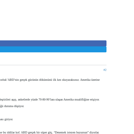
#2
ratorluk’ ABD’nin gerçek gücünün dökümünü ilk kez okuyacaksınız. Amerika üzerine
eştirileri aşıp, anketlerde yüzde 70-80-90’lara ulaşan Amerika mualifliğine erişiyor.
tüğü duruma düşüyor.
sı giriyor.
ise bu iddilar kof. ABD gerçek bir süper güç. “Denemek isteyen buyursun” diyorlar.