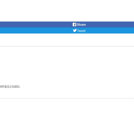
Share
Tweet
NT][/I] [/SIZE]: