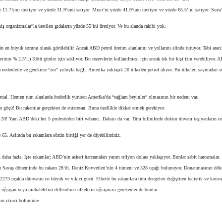
11.7’sini üretiyor ve yüzde 31.9’unu satıyor. Mısır’ın yüzde 41.9’unu üretiyor ve yüzde 65.5’ini satıyor. Soy
ş organizmalar”la üretilen gıdaların yüzde 55’ini üretiyor. Ve bu alanda rakibi yok.
en büyük sorunu olarak görülebilir. Ancak ABD petrol üretim alanlarını ve yollarını elinde tutuyor. Tabi aracıl
nin % 2.5’i.) Kötü günler için saklıyor. Bu rezervlerin kullanılması için ancak tek bir kişi izin verebiliyor.
nedenlerle ve gerekirse “zor” yoluyla bağlı. Amerika yaklaşık 20 ülkeden petrol alıyor. Bu ülkeleri saymadan söy
rmal. Hemen tüm alanlarda önderlik yürüten Amerika’da “sağlam beyinler” olmasının bir nedeni var.
n göçü! Bu rakamlar gerçekten de enteresan. Buna özellikle dikkat etmek gerekiyor.
20! Yani ABD’deki her 5 profesörden biri yabancı. Dahası da var. Tüm bilimlerde doktor ünvanı taşıyanların or
5. Aslında bu rakamlara sözün bittiği yer de diyebilirsiniz.
ha fazla. İşte rakamlar; ABD’nin askeri harcamaları yarım trilyon dolara yaklaşıyor. Bunlar sabit harcamalar.
oğu Savaş döneminde bu rakam 28’di. Deniz Kuvvetleri’nin 4 tümeni ve 328 uçağı bulunuyor. Donanmasının dök
273 uçakla dünyanın en büyük ve yıkıcı gücü. Elbette bu rakamlara tüm dengeleri değiştiren balistik ve konvan
uğraşan veya muhalefetini dillendiren ülkelerin uğraşması gerekenler de bunlar.
nın ikinci bölümüne.