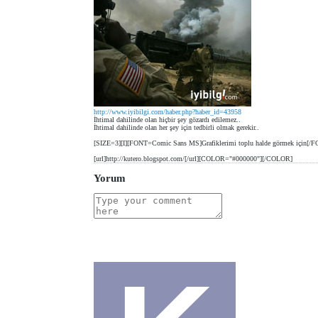
http://www.iyibilgi.com/haber.php?haber_id=43958
İhtimal dahilinde olan hiçbir şey gözardı edilemez..
İhtimal dahilinde olan her şey için tedbirli olmak gerekir..
[SIZE=3][I][FONT=Comic Sans MS]Grafiklerimi toplu halde görmek için[/FO
[url]http://kutero.blogspot.com/[/url][COLOR="#000000"][/COLOR]
Yorum