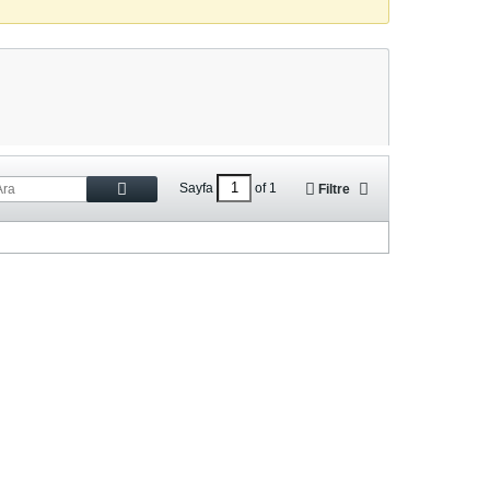
Sayfa
of
1
Filtre