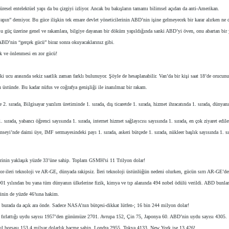
üresel entelektüel yapı da bu çizgiyi izliyor. Ancak bu bakışların tamamı bilimsel açıdan da anti-Amerikan.
ın” demiyor. Bu güce ilişkin tek emare devlet yöneticilerinin ABD’nin işine gelmeyecek bir karar alırken ne de
u güç üzerine genel ve rakamlara, bilgiye dayanan bir döküm yapıldığında sanki ABD’yi öven, onu abartan bir 
BD’nin “gerçek gücü” biraz sonra okuyacaklarınız gibi.
 ve önlenmesi en zor gücü!
i ucu arasında sekiz saatlik zaman farklı bulunuyor. Şöyle de hesaplanabilir. Van’da bir kişi saat 18’de orucu
ın üstünde. Bu kadar nüfus ve coğrafya genişliği ile inanılmaz bir rakam.
e 2. sırada, Bilgisayar yazılım üretiminde 1. sırada, dış ticaretde 1. sırada, hizmet ihracatında 1. sırada, dünya
ırada, yabancı öğrenci sayısında 1. sırada, internet hizmet sağlayıcısı sayısında 1. sırada, en çok ziyaret edilen 
nseyi’nde daimi üye, IMF sermayesindeki payı 1. sırada, askeri bütçede 1. sırada, nükleer başlık sayısında 1. s
rinin yaklaşık yüzde 33’üne sahip. Toplam GSMH’si 11 Trilyon dolar!
yor-ileri teknoloji ve AR-GE, dünyada rakipsiz. İleri teknoloji üstünlüğün nedeni olurken, gücün sırrı AR-GE’de
901 yılından bu yana tüm dünyanın ülkelerine fizik, kimya ve tıp alanında 494 nobel ödülü verildi. ABD bunla
inin de yüzde 46’sına hakim.
D burada da açık ara önde. Sadece NASA’nın bütçesi-dikkat lütfen-; 16 bin 244 milyon dolar!
a fırlattığı uydu sayısı 1957’den günümüze 2701. Avrupa 152, Çin 75, Japonya 60. ABD’nin uydu sayısı 4305.
nbul borsası 153.4 milyar dolarlık hacme sahip. Londra 2955, Tokya 4133. New York ise 13 426!