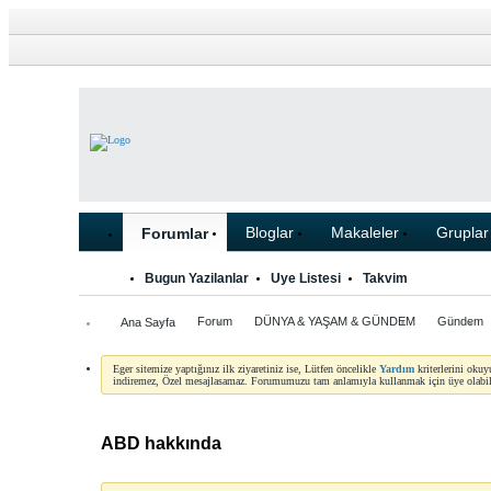
Bloglar
Makaleler
Gruplar
Forumlar
Bugun Yazilanlar
Uye Listesi
Takvim
Forum
DÜNYA & YAŞAM & GÜNDEM
Gündem
Ana Sayfa
Eger sitemize yaptığınız ilk ziyaretiniz ise, Lütfen öncelikle
Yardım
kriterlerini oku
indiremez, Özel mesajlasamaz. Forumumuzu tam anlamıyla kullanmak için üye olabili
ABD hakkında