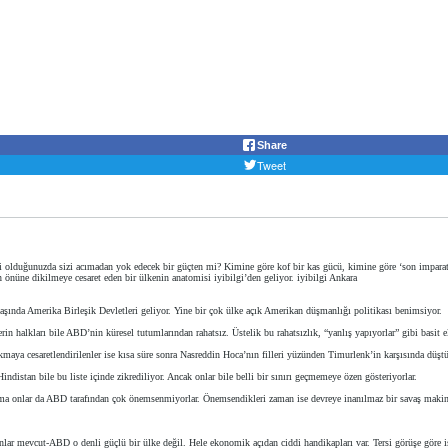
Share
Tweet
fi olduğunuzda sizi acımadan yok edecek bir güçten mi? Kimine göre kof bir kas gücü, kimine göre ‘son impa
n önüne dikilmeye cesaret eden bir ülkenin anatomisi iyibilgi’den geliyor. iyibilgi Ankara
 başında Amerika Birleşik Devletleri geliyor. Yine bir çok ülke açık Amerikan düşmanlığı politikası benimsiyor.
n halkları bile ABD’nin küresel tutumlarından rahatsız. Üstelik bu rahatsızlık, “yanlış yapıyorlar” gibi basit el
aya cesaretlendirilenler ise kısa süre sonra Nasreddin Hoca’nın filleri yüzünden Timurlenk’in karşısında düş
indistan bile bu liste içinde zikrediliyor. Ancak onlar bile belli bir sınırı geçmemeye özen gösteriyorlar.
a onlar da ABD tarafından çok önemsenmiyorlar. Önemsendikleri zaman ise devreye inanılmaz bir savaş makina
nlar mevcut-ABD o denli güçlü bir ülke değil. Hele ekonomik açıdan ciddi handikapları var. Tersi görüşe göre 