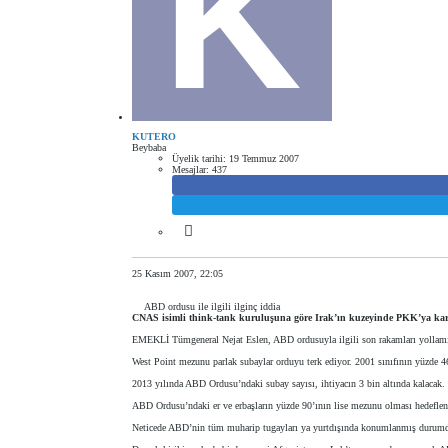
KUTERO
Beybaba
Üyelik tarihi:
19 Temmuz 2007
Mesajlar:
437
25 Kasım 2007, 22:05
ABD ordusu ile ilgili ilginç iddia
CNAS isimli think-tank kuruluşuna göre Irak’ın kuzeyinde PKK’ya karşı
EMEKLİ Tümgeneral Nejat Eslen, ABD ordusuyla ilgili son rakamları yollamış.
West Point mezunu parlak subaylar orduyu terk ediyor. 2001 sınıfının yüzde 46’sı
2013 yılında ABD Ordusu’ndaki subay sayısı, ihtiyacın 3 bin altında kalacak. 
ABD Ordusu’ndaki er ve erbaşların yüzde 90’ının lise mezunu olması hedefleni
Neticede ABD’nin tüm muharip tugayları ya yurtdışında konumlanmış durumda v