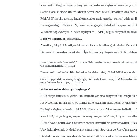
Yine de ABD hegomonyasına karşı seri saldırılar ve eleştiriler devam ediyor. K
Sonuç olarak kimse çıkıp; “ABD’nin gerçek gücü budur. Hesabınızı ona göre yap
Peki ABD’nin elle tutulur, hayallenmelerden uzak, gerçek, “somut” gücü ne. B
Bu doğuru değil. Neden mi? Çünkü bunlar gerçek. Kabul edin veya etmeyin, A
Ve sonrda söyleyeceğimizi başta söyleyelim… ABD, bugün dünyanın en büyük
Basit ve korkutucu rakamlar…
Amerika yaklaşık 9.5 milyon kilometre karelik bir ülke. Çok büyük. Öyle ki ik
Demografik rakamları da ürkütücü. İşte bir seri; kişi başına gelir 36 bin dolar
Enerji üretiminde “dünyada” 1. sırada. Tahıl üretiminde 1. sırada, et üretimind
GE harcamalarında 1. sırada.
Bunlar makro rakamlar. Kültürel rakamlar daha ilginç; Nobel ödülü sayısında 1. s
Gelelim jepolitik ve stratejik ağırlığa; G-8’lerde kurucu üye, BM Güvenlik Ko
rezervlerinde doların payı 1. sırada.
Ve bu rakamlar daha işin başlangıcı!
ABD dünya nüfusunun yüzde 5’ini barındırıyor ama dünyanın tüm zenginlikle
ABD özellikle iki alanda-ki bu alanlar genel başarının nedenlerini de oluşturu
Bir başka söylemle denebilir ki ABD bilime tapıyor! Yine rakama indirelin. 1
Yine ABD, dünya bilgisayar-yazılım sanayinin yüzde 51’ine, bilişim hizmetler
Bilime dayalı politikaların bir başka sonucu havacılık ve uzay sanayileri. AB
Uzay hakimiyetinde de doğal olarak sonuç aynı. Sovyetler ve Rusya’nın uzay
Denebilir ki yatırım rakamları da “anormal”! 2005 yılı rakamlarına göre İsta