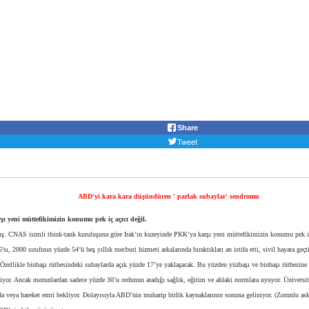
Share
Tweet
ABD'yi kara kara düşündüren ' parlak subaylar' sendromu
 yeni müttefikimizin konumu pek iç açıcı değil.
 CNAS isimli think-tank kuruluşuna göre Irak’ın kuzeyinde PKK’ya karşı yeni müttefikimizin konumu pek iç a
, 2000 sınıfının yüzde 54’ü beş yıllık mecburi hizmeti arkalarında bıraktıkları an istifa etti, sivil hayata geçt
Özellikle binbaşı rütbesindeki subaylarda açık yüzde 17’ye yaklaşacak. Bu yüzden yüzbaşı ve binbaşı rütbesine t
yor. Ancak mezunlardan sadece yüzde 30’u ordunun aradığı sağlık, eğitim ve ahlaki normlara uyuyor. Üniversit
eya hareket emri bekliyor. Dolayısıyla ABD’nin muharip birlik kaynaklarının sonuna geliniyor. (Zorunlu aske