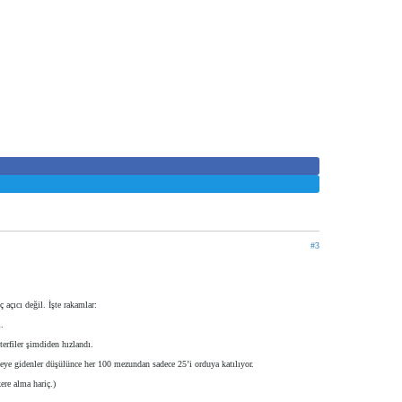
#3
çıcı değil. İşte rakamlar:
i.
erfiler şimdiden hızlandı.
eye gidenler düşülünce her 100 mezundan sadece 25’i orduya katılıyor.
re alma hariç.)