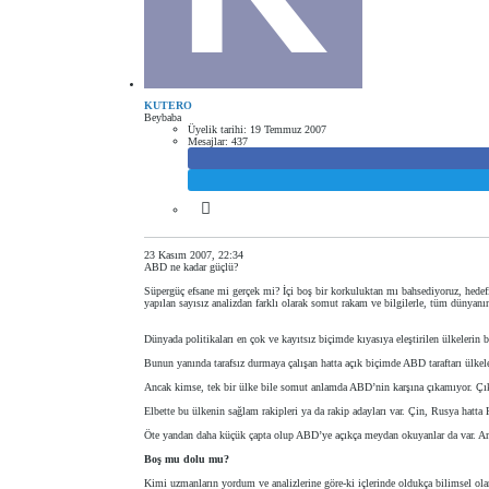
KUTERO
Beybaba
Üyelik tarihi:
19 Temmuz 2007
Mesajlar:
437
23 Kasım 2007, 22:34
ABD ne kadar güçlü?
Süpergüç efsane mi gerçek mi? İçi boş bir korkuluktan mı bahsediyoruz, hede
yapılan sayısız analizdan farklı olarak somut rakam ve bilgilerle, tüm dünyanı
Dünyada politikaları en çok ve kayıtsız biçimde kıyasıya eleştirilen ülkelerin
Bunun yanında tarafsız durmaya çalışan hatta açık biçimde ABD taraftarı ülkeleri
Ancak kimse, tek bir ülke bile somut anlamda ABD’nin karşına çıkamıyor. Çıkm
Elbette bu ülkenin sağlam rakipleri ya da rakip adayları var. Çin, Rusya hatta H
Öte yandan daha küçük çapta olup ABD’ye açıkça meydan okuyanlar da var. Am
Boş mu dolu mu?
Kimi uzmanların yordum ve analizlerine göre-ki içlerinde oldukça bilimsel ola