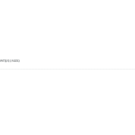
NT][/I] [/SIZE]: