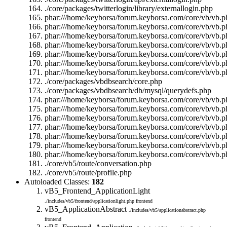
./core/packages/twitterlogin/library/externallogin.php
phar:///home/keyborsa/forum.keyborsa.com/core/vb/vb.ph
phar:///home/keyborsa/forum.keyborsa.com/core/vb/vb.ph
phar:///home/keyborsa/forum.keyborsa.com/core/vb/vb.pha
phar:///home/keyborsa/forum.keyborsa.com/core/vb/vb.ph
phar:///home/keyborsa/forum.keyborsa.com/core/vb/vb.ph
phar:///home/keyborsa/forum.keyborsa.com/core/vb/vb.pha
phar:///home/keyborsa/forum.keyborsa.com/core/vb/vb.ph
./core/packages/vbdbsearch/core.php
./core/packages/vbdbsearch/db/mysql/querydefs.php
phar:///home/keyborsa/forum.keyborsa.com/core/vb/vb.ph
phar:///home/keyborsa/forum.keyborsa.com/core/vb/vb.ph
phar:///home/keyborsa/forum.keyborsa.com/core/vb/vb.ph
phar:///home/keyborsa/forum.keyborsa.com/core/vb/vb.ph
phar:///home/keyborsa/forum.keyborsa.com/core/vb/vb.ph
phar:///home/keyborsa/forum.keyborsa.com/core/vb/vb.ph
phar:///home/keyborsa/forum.keyborsa.com/core/vb/vb.pha
./core/vb5/route/conversation.php
./core/vb5/route/profile.php
Autoloaded Classes:
182
vB5_Frontend_ApplicationLight
./includes/vb5/frontend/applicationlight.php
frontend
vB5_ApplicationAbstract
./includes/vb5/applicationabstract.php
frontend