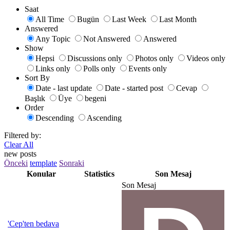
Saat
All Time
Bugün
Last Week
Last Month
Answered
Any Topic
Not Answered
Answered
Show
Hepsi
Discussions only
Photos only
Videos only
Links only
Polls only
Events only
Sort By
Date - last update
Date - started post
Cevap
Başlık
Üye
begeni
Order
Descending
Ascending
Filtered by:
Clear All
new posts
Önceki
template
Sonraki
Konular
Statistics
Son Mesaj
Son Mesaj
'Cep'ten bedava