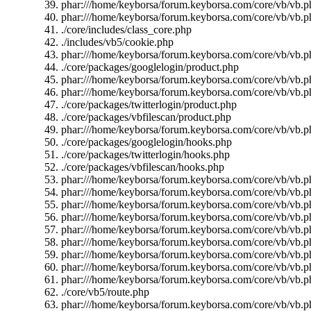
phar:///home/keyborsa/forum.keyborsa.com/core/vb/vb.ph
phar:///home/keyborsa/forum.keyborsa.com/core/vb/vb.ph
./core/includes/class_core.php
./includes/vb5/cookie.php
phar:///home/keyborsa/forum.keyborsa.com/core/vb/vb.p
./core/packages/googlelogin/product.php
phar:///home/keyborsa/forum.keyborsa.com/core/vb/vb.ph
phar:///home/keyborsa/forum.keyborsa.com/core/vb/vb.ph
./core/packages/twitterlogin/product.php
./core/packages/vbfilescan/product.php
phar:///home/keyborsa/forum.keyborsa.com/core/vb/vb.pha
./core/packages/googlelogin/hooks.php
./core/packages/twitterlogin/hooks.php
./core/packages/vbfilescan/hooks.php
phar:///home/keyborsa/forum.keyborsa.com/core/vb/vb.p
phar:///home/keyborsa/forum.keyborsa.com/core/vb/vb.p
phar:///home/keyborsa/forum.keyborsa.com/core/vb/vb.p
phar:///home/keyborsa/forum.keyborsa.com/core/vb/vb.p
phar:///home/keyborsa/forum.keyborsa.com/core/vb/vb.ph
phar:///home/keyborsa/forum.keyborsa.com/core/vb/vb.ph
phar:///home/keyborsa/forum.keyborsa.com/core/vb/vb.p
phar:///home/keyborsa/forum.keyborsa.com/core/vb/vb.ph
phar:///home/keyborsa/forum.keyborsa.com/core/vb/vb.ph
./core/vb5/route.php
phar:///home/keyborsa/forum.keyborsa.com/core/vb/vb.p