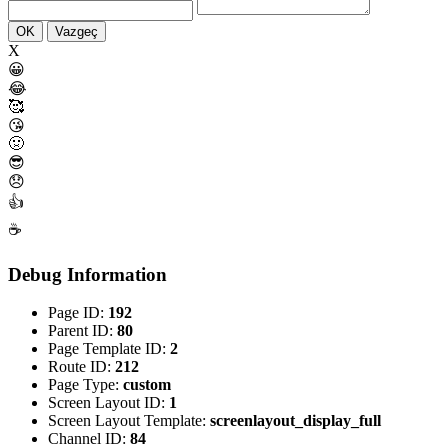
OK
Vazgeç
X
😀
😂
🥰
😘
🤢
😎
😞
👍
☕
Debug Information
Page ID:
192
Parent ID:
80
Page Template ID:
2
Route ID:
212
Page Type:
custom
Screen Layout ID:
1
Screen Layout Template:
screenlayout_display_full
Channel ID:
84