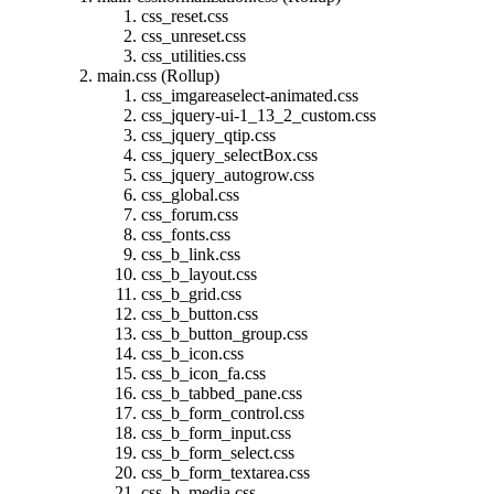
css_reset.css
css_unreset.css
css_utilities.css
main.css (Rollup)
css_imgareaselect-animated.css
css_jquery-ui-1_13_2_custom.css
css_jquery_qtip.css
css_jquery_selectBox.css
css_jquery_autogrow.css
css_global.css
css_forum.css
css_fonts.css
css_b_link.css
css_b_layout.css
css_b_grid.css
css_b_button.css
css_b_button_group.css
css_b_icon.css
css_b_icon_fa.css
css_b_tabbed_pane.css
css_b_form_control.css
css_b_form_input.css
css_b_form_select.css
css_b_form_textarea.css
css_b_media.css