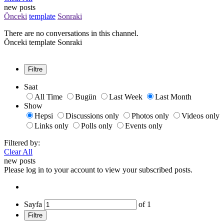
new posts
Önceki
template
Sonraki
There are no conversations in this channel.
Önceki
template
Sonraki
Filtre
Saat
All Time
Bugün
Last Week
Last Month
Show
Hepsi
Discussions only
Photos only
Videos only
Links only
Polls only
Events only
Filtered by:
Clear All
new posts
Please log in to your account to view your subscribed posts.
Sayfa
of
1
Filtre