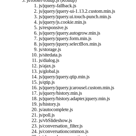
js/footer-rollup.js (Rollup)
js/jquery-fallback.js
js/jquery/jquery-ui-1.13.2.custom.min.js
js/jquery/jquery.ui.touch-punch.min.js
js/jquery/js.cookie.min.js
js/responsive.js
js/jquery/jquery.autogrow.min.js
js/jquery/jquery.form.min.js
js/jquery/jquery.selectBox.min.js
js/storage.js
js/sitedata.js
js/dialog.js
js/ajax.js
js/global.js
js/jquery/jquery.qtip.min.js
js/qtip.js
js/jquery/jquery.jcarousel.custom.min.js
js/jquery/history.min.js
js/jquery/history.adapter.jquery.min.js
js/history.js
js/autocomplete.js
js/poll.js
js/vbSlideshow.js
js/conversation_filter.js
js/conversationcommon.js