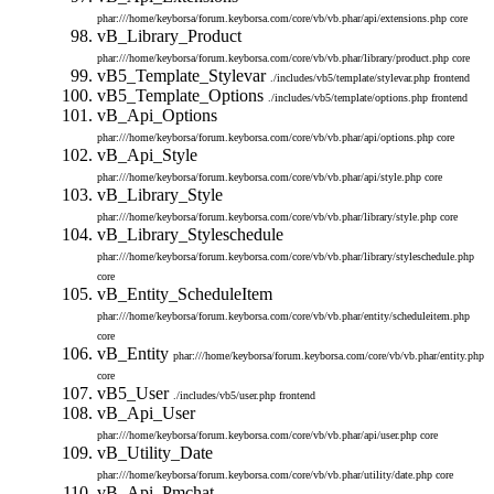
phar:///home/keyborsa/forum.keyborsa.com/core/vb/vb.phar/api/extensions.php
core
vB_Library_Product
phar:///home/keyborsa/forum.keyborsa.com/core/vb/vb.phar/library/product.php
core
vB5_Template_Stylevar
./includes/vb5/template/stylevar.php
frontend
vB5_Template_Options
./includes/vb5/template/options.php
frontend
vB_Api_Options
phar:///home/keyborsa/forum.keyborsa.com/core/vb/vb.phar/api/options.php
core
vB_Api_Style
phar:///home/keyborsa/forum.keyborsa.com/core/vb/vb.phar/api/style.php
core
vB_Library_Style
phar:///home/keyborsa/forum.keyborsa.com/core/vb/vb.phar/library/style.php
core
vB_Library_Styleschedule
phar:///home/keyborsa/forum.keyborsa.com/core/vb/vb.phar/library/styleschedule.php
core
vB_Entity_ScheduleItem
phar:///home/keyborsa/forum.keyborsa.com/core/vb/vb.phar/entity/scheduleitem.php
core
vB_Entity
phar:///home/keyborsa/forum.keyborsa.com/core/vb/vb.phar/entity.php
core
vB5_User
./includes/vb5/user.php
frontend
vB_Api_User
phar:///home/keyborsa/forum.keyborsa.com/core/vb/vb.phar/api/user.php
core
vB_Utility_Date
phar:///home/keyborsa/forum.keyborsa.com/core/vb/vb.phar/utility/date.php
core
vB_Api_Pmchat