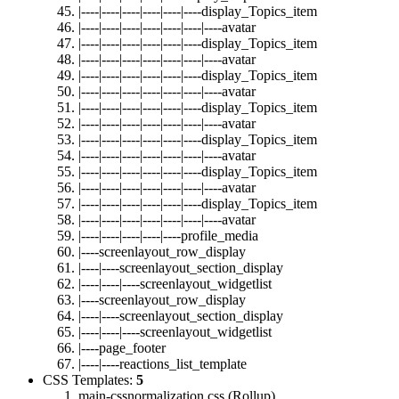
|----|----|----|----|----|----display_Topics_item
|----|----|----|----|----|----|----avatar
|----|----|----|----|----|----display_Topics_item
|----|----|----|----|----|----|----avatar
|----|----|----|----|----|----display_Topics_item
|----|----|----|----|----|----|----avatar
|----|----|----|----|----|----display_Topics_item
|----|----|----|----|----|----|----avatar
|----|----|----|----|----|----display_Topics_item
|----|----|----|----|----|----|----avatar
|----|----|----|----|----|----display_Topics_item
|----|----|----|----|----|----|----avatar
|----|----|----|----|----|----display_Topics_item
|----|----|----|----|----|----|----avatar
|----|----|----|----|----profile_media
|----screenlayout_row_display
|----|----screenlayout_section_display
|----|----|----screenlayout_widgetlist
|----screenlayout_row_display
|----|----screenlayout_section_display
|----|----|----screenlayout_widgetlist
|----page_footer
|----|----reactions_list_template
CSS Templates:
5
main-cssnormalization.css (Rollup)