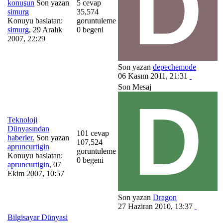
konuşun
Son yazan
5 cevap
simurg
35,574
Konuyu baslatan:
goruntuleme
simurg
,
29 Aralık
0 begeni
2007, 22:29
Son yazan
depechemode
06 Kasım 2011, 21:31
Son Mesaj
Teknoloji
Dünyasından
101 cevap
haberler.
Son yazan
107,524
apruncurtigin
goruntuleme
Konuyu baslatan:
0 begeni
apruncurtigin
,
07
Ekim 2007, 10:57
Son yazan
Dragon
27 Haziran 2010, 13:37
Bilgisayar Dünyasi