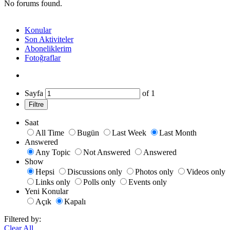
No forums found.
Konular
Son Aktiviteler
Aboneliklerim
Fotoğraflar
Sayfa
of
1
Filtre
Saat
All Time
Bugün
Last Week
Last Month
Answered
Any Topic
Not Answered
Answered
Show
Hepsi
Discussions only
Photos only
Videos only
Links only
Polls only
Events only
Yeni Konular
Açık
Kapalı
Filtered by:
Clear All