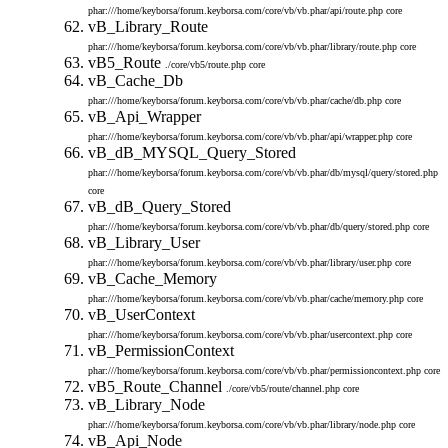
phar:///home/keyborsa/forum.keyborsa.com/core/vb/vb.phar/api/route.php
core
vB_Library_Route
phar:///home/keyborsa/forum.keyborsa.com/core/vb/vb.phar/library/route.php
core
vB5_Route
./core/vb5/route.php
core
vB_Cache_Db
phar:///home/keyborsa/forum.keyborsa.com/core/vb/vb.phar/cache/db.php
core
vB_Api_Wrapper
phar:///home/keyborsa/forum.keyborsa.com/core/vb/vb.phar/api/wrapper.php
core
vB_dB_MYSQL_Query_Stored
phar:///home/keyborsa/forum.keyborsa.com/core/vb/vb.phar/db/mysql/query/stored.php
core
vB_dB_Query_Stored
phar:///home/keyborsa/forum.keyborsa.com/core/vb/vb.phar/db/query/stored.php
core
vB_Library_User
phar:///home/keyborsa/forum.keyborsa.com/core/vb/vb.phar/library/user.php
core
vB_Cache_Memory
phar:///home/keyborsa/forum.keyborsa.com/core/vb/vb.phar/cache/memory.php
core
vB_UserContext
phar:///home/keyborsa/forum.keyborsa.com/core/vb/vb.phar/usercontext.php
core
vB_PermissionContext
phar:///home/keyborsa/forum.keyborsa.com/core/vb/vb.phar/permissioncontext.php
core
vB5_Route_Channel
./core/vb5/route/channel.php
core
vB_Library_Node
phar:///home/keyborsa/forum.keyborsa.com/core/vb/vb.phar/library/node.php
core
vB_Api_Node