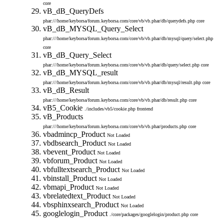
core
vB_dB_QueryDefs
phar:///home/keyborsa/forum.keyborsa.com/core/vb/vb.phar/db/querydefs.php
core
vB_dB_MYSQL_Query_Select
phar:///home/keyborsa/forum.keyborsa.com/core/vb/vb.phar/db/mysql/query/select.php
core
vB_dB_Query_Select
phar:///home/keyborsa/forum.keyborsa.com/core/vb/vb.phar/db/query/select.php
core
vB_dB_MYSQL_result
phar:///home/keyborsa/forum.keyborsa.com/core/vb/vb.phar/db/mysql/result.php
core
vB_dB_Result
phar:///home/keyborsa/forum.keyborsa.com/core/vb/vb.phar/db/result.php
core
vB5_Cookie
./includes/vb5/cookie.php
frontend
vB_Products
phar:///home/keyborsa/forum.keyborsa.com/core/vb/vb.phar/products.php
core
vbadmincp_Product
Not Loaded
vbdbsearch_Product
Not Loaded
vbevent_Product
Not Loaded
vbforum_Product
Not Loaded
vbfulltextsearch_Product
Not Loaded
vbinstall_Product
Not Loaded
vbmapi_Product
Not Loaded
vbrelatedtext_Product
Not Loaded
vbsphinxsearch_Product
Not Loaded
googlelogin_Product
./core/packages/googlelogin/product.php
core