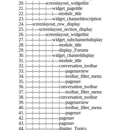
|----|----|----screenlayout_widgetlist
|----|----|----|----widget_pagetitle
|----|----|----|----|----module_title
|----|----|----|----widget_channeldescription
|----screenlayout_row_display
|----|----screenlayout_section_display
|----|----|----screenlayout_widgetlist
|----|----|----|----widget_subchannelsdisplay
|----|----|----|----|----module_title
|----|----|----|----|----display_Forums
|----|----|----|----widget_channeldisplay
|----|----|----|----|----module_title
|----|----|----|----|----conversation_toolbar
|----|----|----|----|----|----pagenavnew
|----|----|----|----|----|----toolbar_filter_menu
|----|----|----|----|----|----pagenav
|----|----|----|----|----conversation_toolbar
|----|----|----|----|----|----toolbar_filter_menu
|----|----|----|----|----conversation_toolbar
|----|----|----|----|----|----pagenavnew
|----|----|----|----|----|----toolbar_filter_menu
|----|----|----|----|----|----pagenav
|----|----|----|----|----pagenav
|----|----|----|----|----pagenav
|----|----|----|----|----display_Topics