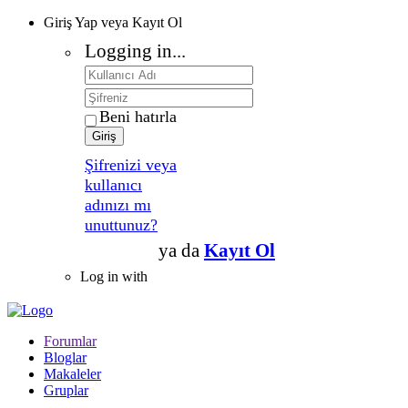
Giriş Yap veya Kayıt Ol
Logging in...
Beni hatırla
Giriş
Şifrenizi veya
kullanıcı
adınızı mı
unuttunuz?
ya da
Kayıt Ol
Log in with
Forumlar
Bloglar
Makaleler
Gruplar