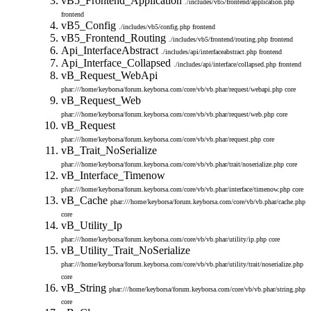
vB5_Frontend_Application
./includes/vb5/frontend/application.php
frontend
vB5_Config
./includes/vb5/config.php
frontend
vB5_Frontend_Routing
./includes/vb5/frontend/routing.php
frontend
Api_InterfaceAbstract
./includes/api/interfaceabstract.php
frontend
Api_Interface_Collapsed
./includes/api/interface/collapsed.php
frontend
vB_Request_WebApi
phar:///home/keyborsa/forum.keyborsa.com/core/vb/vb.phar/request/webapi.php
core
vB_Request_Web
phar:///home/keyborsa/forum.keyborsa.com/core/vb/vb.phar/request/web.php
core
vB_Request
phar:///home/keyborsa/forum.keyborsa.com/core/vb/vb.phar/request.php
core
vB_Trait_NoSerialize
phar:///home/keyborsa/forum.keyborsa.com/core/vb/vb.phar/trait/noserialize.php
core
vB_Interface_Timenow
phar:///home/keyborsa/forum.keyborsa.com/core/vb/vb.phar/interface/timenow.php
core
vB_Cache
phar:///home/keyborsa/forum.keyborsa.com/core/vb/vb.phar/cache.php
core
vB_Utility_Ip
phar:///home/keyborsa/forum.keyborsa.com/core/vb/vb.phar/utility/ip.php
core
vB_Utility_Trait_NoSerialize
phar:///home/keyborsa/forum.keyborsa.com/core/vb/vb.phar/utility/trait/noserialize.php
core
vB_String
phar:///home/keyborsa/forum.keyborsa.com/core/vb/vb.phar/string.php
core