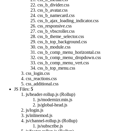
css_b_divider.css
css_b_avatar.css
css_b_namecard.css
css_b_ajax_loading_indicator.css
css_responsive.css
css_b_vbscroller.css
css_b_theme_selector.css
css_b_top_background.css
css_b_module.css
css_b_comp_menu_horizontal.css
css_b_comp_menu_dropdown.css
css_b_comp_menu_vert.css
css_b_top_menu.css
css_login.css
css_reactions.css
css_additional.css
JS Files:
5
js/header-rollup.js (Rollup)
js/modernizr.min.js
js/global-head.js
js/login.js
js/inlinemod.js
js/channel-rollup.js (Rollup)
js/subscribe.js