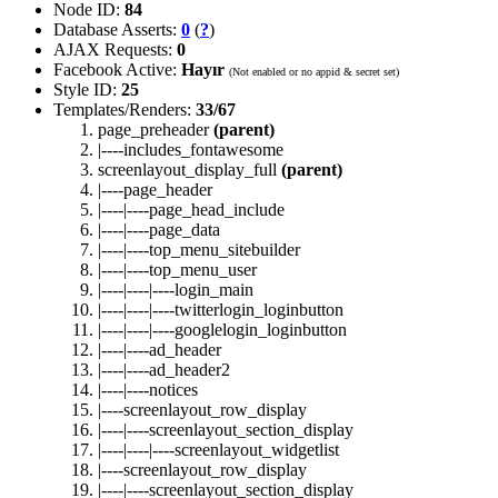
Node ID:
84
Database Asserts:
0
(
?
)
AJAX Requests:
0
Facebook Active:
Hayır
(Not enabled or no appid & secret set)
Style ID:
25
Templates/Renders:
33/67
page_preheader
(parent)
|----includes_fontawesome
screenlayout_display_full
(parent)
|----page_header
|----|----page_head_include
|----|----page_data
|----|----top_menu_sitebuilder
|----|----top_menu_user
|----|----|----login_main
|----|----|----twitterlogin_loginbutton
|----|----|----googlelogin_loginbutton
|----|----ad_header
|----|----ad_header2
|----|----notices
|----screenlayout_row_display
|----|----screenlayout_section_display
|----|----|----screenlayout_widgetlist
|----screenlayout_row_display
|----|----screenlayout_section_display