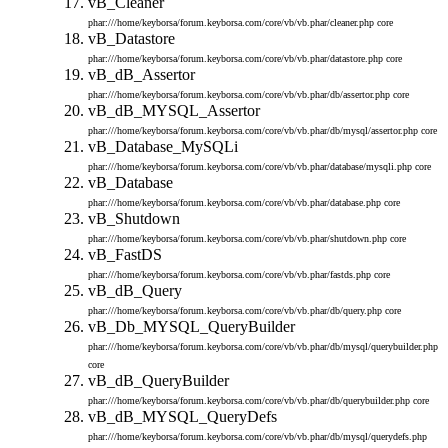
vB_Cleaner
phar:///home/keyborsa/forum.keyborsa.com/core/vb/vb.phar/cleaner.php
core
vB_Datastore
phar:///home/keyborsa/forum.keyborsa.com/core/vb/vb.phar/datastore.php
core
vB_dB_Assertor
phar:///home/keyborsa/forum.keyborsa.com/core/vb/vb.phar/db/assertor.php
core
vB_dB_MYSQL_Assertor
phar:///home/keyborsa/forum.keyborsa.com/core/vb/vb.phar/db/mysql/assertor.php
core
vB_Database_MySQLi
phar:///home/keyborsa/forum.keyborsa.com/core/vb/vb.phar/database/mysqli.php
core
vB_Database
phar:///home/keyborsa/forum.keyborsa.com/core/vb/vb.phar/database.php
core
vB_Shutdown
phar:///home/keyborsa/forum.keyborsa.com/core/vb/vb.phar/shutdown.php
core
vB_FastDS
phar:///home/keyborsa/forum.keyborsa.com/core/vb/vb.phar/fastds.php
core
vB_dB_Query
phar:///home/keyborsa/forum.keyborsa.com/core/vb/vb.phar/db/query.php
core
vB_Db_MYSQL_QueryBuilder
phar:///home/keyborsa/forum.keyborsa.com/core/vb/vb.phar/db/mysql/querybuilder.php
core
vB_dB_QueryBuilder
phar:///home/keyborsa/forum.keyborsa.com/core/vb/vb.phar/db/querybuilder.php
core
vB_dB_MYSQL_QueryDefs
phar:///home/keyborsa/forum.keyborsa.com/core/vb/vb.phar/db/mysql/querydefs.php