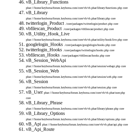
vB_Library_Functions
phar:///home/keyborsa/forum.keyborsa.com/core/vb/vb.phar/library/functions.php
core
vB_Library
phar:///home/keyborsa/forum.keyborsa.com/core/vb/vb.phar/library.php
core
twitterlogin_Product
./core/packages/twitterlogin/product.php
core
vbfilescan_Product
./core/packages/vbfilescan/product.php
core
vB_Utility_Hook_Live
phar:///home/keyborsa/forum.keyborsa.com/core/vb/vb.phar/utility/hook/live.php
core
googlelogin_Hooks
./core/packages/googlelogin/hooks.php
core
twitterlogin_Hooks
./core/packages/twitterlogin/hooks.php
core
vbfilescan_Hooks
./core/packages/vbfilescan/hooks.php
core
vB_Session_WebApi
phar:///home/keyborsa/forum.keyborsa.com/core/vb/vb.phar/session/webapi.php
core
vB_Session_Web
phar:///home/keyborsa/forum.keyborsa.com/core/vb/vb.phar/session/web.php
core
vB_Session
phar:///home/keyborsa/forum.keyborsa.com/core/vb/vb.phar/session.php
core
vB_User
phar:///home/keyborsa/forum.keyborsa.com/core/vb/vb.phar/user.php
core
vB_Library_Phrase
phar:///home/keyborsa/forum.keyborsa.com/core/vb/vb.phar/library/phrase.php
core
vB_Library_Options
phar:///home/keyborsa/forum.keyborsa.com/core/vb/vb.phar/library/options.php
core
vB_Api
phar:///home/keyborsa/forum.keyborsa.com/core/vb/vb.phar/api.php
core
vB_Api_Route