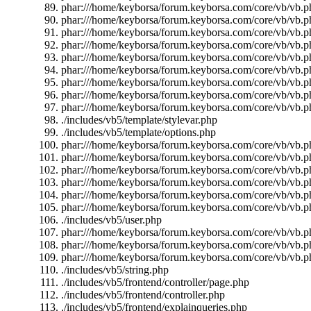
phar:///home/keyborsa/forum.keyborsa.com/core/vb/vb.ph
phar:///home/keyborsa/forum.keyborsa.com/core/vb/vb.ph
phar:///home/keyborsa/forum.keyborsa.com/core/vb/vb.pha
phar:///home/keyborsa/forum.keyborsa.com/core/vb/vb.ph
phar:///home/keyborsa/forum.keyborsa.com/core/vb/vb.ph
phar:///home/keyborsa/forum.keyborsa.com/core/vb/vb.p
phar:///home/keyborsa/forum.keyborsa.com/core/vb/vb.ph
phar:///home/keyborsa/forum.keyborsa.com/core/vb/vb.ph
phar:///home/keyborsa/forum.keyborsa.com/core/vb/vb.ph
./includes/vb5/template/stylevar.php
./includes/vb5/template/options.php
phar:///home/keyborsa/forum.keyborsa.com/core/vb/vb.ph
phar:///home/keyborsa/forum.keyborsa.com/core/vb/vb.ph
phar:///home/keyborsa/forum.keyborsa.com/core/vb/vb.pha
phar:///home/keyborsa/forum.keyborsa.com/core/vb/vb.ph
phar:///home/keyborsa/forum.keyborsa.com/core/vb/vb.ph
phar:///home/keyborsa/forum.keyborsa.com/core/vb/vb.ph
./includes/vb5/user.php
phar:///home/keyborsa/forum.keyborsa.com/core/vb/vb.ph
phar:///home/keyborsa/forum.keyborsa.com/core/vb/vb.pha
phar:///home/keyborsa/forum.keyborsa.com/core/vb/vb.p
./includes/vb5/string.php
./includes/vb5/frontend/controller/page.php
./includes/vb5/frontend/controller.php
./includes/vb5/frontend/explainqueries.php