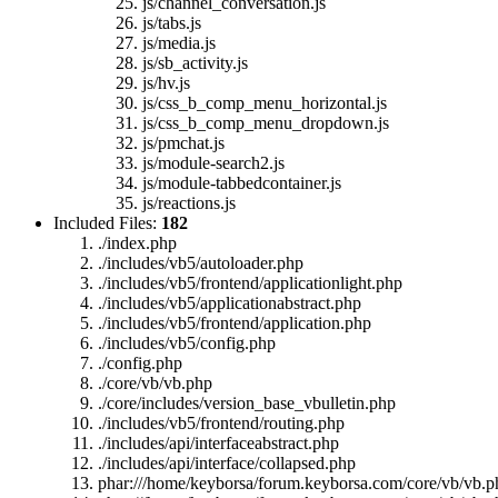
js/channel_conversation.js
js/tabs.js
js/media.js
js/sb_activity.js
js/hv.js
js/css_b_comp_menu_horizontal.js
js/css_b_comp_menu_dropdown.js
js/pmchat.js
js/module-search2.js
js/module-tabbedcontainer.js
js/reactions.js
Included Files:
182
./index.php
./includes/vb5/autoloader.php
./includes/vb5/frontend/applicationlight.php
./includes/vb5/applicationabstract.php
./includes/vb5/frontend/application.php
./includes/vb5/config.php
./config.php
./core/vb/vb.php
./core/includes/version_base_vbulletin.php
./includes/vb5/frontend/routing.php
./includes/api/interfaceabstract.php
./includes/api/interface/collapsed.php
phar:///home/keyborsa/forum.keyborsa.com/core/vb/vb.p