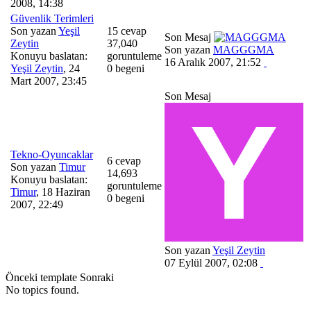
2008, 14:38
Güvenlik Terimleri
Son yazan
Yeşil
15 cevap
Son Mesaj
Zeytin
37,040
Son yazan
MAGGGMA
Konuyu baslatan:
goruntuleme
16 Aralık 2007, 21:52
Yeşil Zeytin
,
24
0 begeni
Mart 2007, 23:45
Son Mesaj
Tekno-Oyuncaklar
6 cevap
Son yazan
Timur
14,693
Konuyu baslatan:
goruntuleme
Timur
,
18 Haziran
0 begeni
2007, 22:49
Son yazan
Yeşil Zeytin
07 Eylül 2007, 02:08
Önceki
template
Sonraki
No topics found.