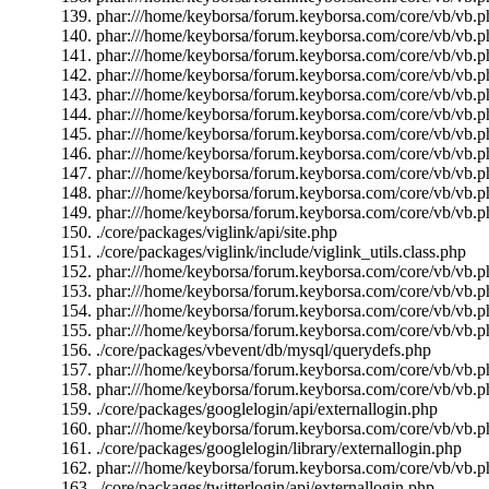
phar:///home/keyborsa/forum.keyborsa.com/core/vb/vb.
phar:///home/keyborsa/forum.keyborsa.com/core/vb/vb.ph
phar:///home/keyborsa/forum.keyborsa.com/core/vb/vb.ph
phar:///home/keyborsa/forum.keyborsa.com/core/vb/vb.ph
phar:///home/keyborsa/forum.keyborsa.com/core/vb/vb.ph
phar:///home/keyborsa/forum.keyborsa.com/core/vb/vb.pha
phar:///home/keyborsa/forum.keyborsa.com/core/vb/vb.pha
phar:///home/keyborsa/forum.keyborsa.com/core/vb/vb.ph
phar:///home/keyborsa/forum.keyborsa.com/core/vb/vb.ph
phar:///home/keyborsa/forum.keyborsa.com/core/vb/vb.ph
phar:///home/keyborsa/forum.keyborsa.com/core/vb/vb.pha
./core/packages/viglink/api/site.php
./core/packages/viglink/include/viglink_utils.class.php
phar:///home/keyborsa/forum.keyborsa.com/core/vb/vb.ph
phar:///home/keyborsa/forum.keyborsa.com/core/vb/vb.p
phar:///home/keyborsa/forum.keyborsa.com/core/vb/vb.ph
phar:///home/keyborsa/forum.keyborsa.com/core/vb/vb.p
./core/packages/vbevent/db/mysql/querydefs.php
phar:///home/keyborsa/forum.keyborsa.com/core/vb/vb.ph
phar:///home/keyborsa/forum.keyborsa.com/core/vb/vb.pha
./core/packages/googlelogin/api/externallogin.php
phar:///home/keyborsa/forum.keyborsa.com/core/vb/vb.pha
./core/packages/googlelogin/library/externallogin.php
phar:///home/keyborsa/forum.keyborsa.com/core/vb/vb.pha
./core/packages/twitterlogin/api/externallogin.php