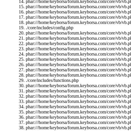
phar:///home/keyborsa/forum.keyborsa.com/core/vb/vb.p
phar:///home/keyborsa/forum.keyborsa.com/core/vb/vb.p
phar:///home/keyborsa/forum.keyborsa.com/core/vb/vb.pha
phar:///home/keyborsa/forum.keyborsa.com/core/vb/vb.p
phar:///home/keyborsa/forum.keyborsa.com/core/vb/vb.p
./core/includes/config.php
phar:///home/keyborsa/forum.keyborsa.com/core/vb/vb.pha
phar:///home/keyborsa/forum.keyborsa.com/core/vb/vb.phar
phar:///home/keyborsa/forum.keyborsa.com/core/vb/vb.ph
phar:///home/keyborsa/forum.keyborsa.com/core/vb/vb.ph
phar:///home/keyborsa/forum.keyborsa.com/core/vb/vb.ph
phar:///home/keyborsa/forum.keyborsa.com/core/vb/vb.ph
phar:///home/keyborsa/forum.keyborsa.com/core/vb/vb.ph
phar:///home/keyborsa/forum.keyborsa.com/core/vb/vb.p
phar:///home/keyborsa/forum.keyborsa.com/core/vb/vb.p
./core/includes/functions.php
phar:///home/keyborsa/forum.keyborsa.com/core/vb/vb.
phar:///home/keyborsa/forum.keyborsa.com/core/vb/vb.ph
phar:///home/keyborsa/forum.keyborsa.com/core/vb/vb.p
phar:///home/keyborsa/forum.keyborsa.com/core/vb/vb.p
phar:///home/keyborsa/forum.keyborsa.com/core/vb/vb.p
phar:///home/keyborsa/forum.keyborsa.com/core/vb/vb.p
phar:///home/keyborsa/forum.keyborsa.com/core/vb/vb.p
phar:///home/keyborsa/forum.keyborsa.com/core/vb/vb.ph
phar:///home/keyborsa/forum.keyborsa.com/core/vb/vb.ph