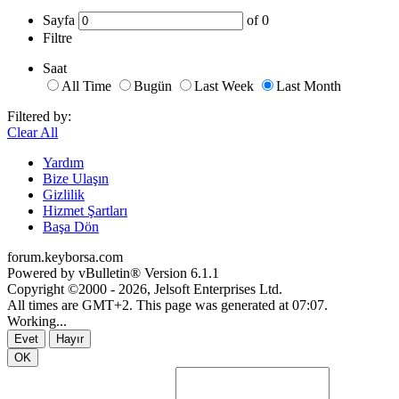
Sayfa
of
0
Filtre
Saat
All Time
Bugün
Last Week
Last Month
Filtered by:
Clear All
Yardım
Bize Ulaşın
Gizlilik
Hizmet Şartları
Başa Dön
forum.keyborsa.com
Powered by vBulletin® Version 6.1.1
Copyright ©2000 - 2026, Jelsoft Enterprises Ltd.
All times are GMT+2. This page was generated at 07:07.
Working...
Evet
Hayır
OK