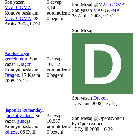
Son yazan
0 cevap
Son Mesaj
MAGGGMA
9,145
Son yazan
MAGGGMA
Konuyu baslatan:
goruntuleme
28 Aralık 2008, 07:31
MAGGGMA
,
28
0 begeni
Aralık 2008, 07:31
Son Mesaj
Kablosuz şarj
gerçek oldu!
Son
0 cevap
yazan
Dragon
10,182
Konuyu baslatan:
goruntuleme
Dragon
,
17 Kasım
0 begeni
2008, 13:19
Son yazan
Dragon
17 Kasım 2008, 13:19
japonlar kumandayı
çöpe atıyorlar...
Son
3 cevap
Son Mesaj
yazan
güneşş
10,867
by Operasyoncu
Konuyu baslatan:
goruntuleme
17 Eylül 2008, 16:29
güneşş
,
06 Eylül
0 begeni