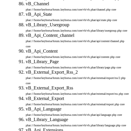
vB_Channel
phar:///home/keyborsa/forum.keyborsa.com/core/vb/vb.phar/channel.php
core
vB_Api_State
phar:///home/keyborsa/forum.keyborsa.com/core/vb/vb.phar/api/state.php
core
vB_Library_Usergroup
phar:///home/keyborsa/forum.keyborsa.com/core/vb/vb.phar/library/usergroup.php
core
vB_Api_Content_channel
phar:///home/keyborsa/forum.keyborsa.com/core/vb/vb.phar/api/content/channel.php
core
vB_Api_Content
phar:///home/keyborsa/forum.keyborsa.com/core/vb/vb.phar/api/content.php
core
vB_Library_Page
phar:///home/keyborsa/forum.keyborsa.com/core/vb/vb.phar/library/page.php
core
vB_External_Export_Rss_2
phar:///home/keyborsa/forum.keyborsa.com/core/vb/vb.phar/external/export/rss/2.php
core
vB_External_Export_Rss
phar:///home/keyborsa/forum.keyborsa.com/core/vb/vb.phar/external/export/rss.php
core
vB_External_Export
phar:///home/keyborsa/forum.keyborsa.com/core/vb/vb.phar/external/export.php
core
vB_Api_Language
phar:///home/keyborsa/forum.keyborsa.com/core/vb/vb.phar/api/language.php
core
vB_Library_Language
phar:///home/keyborsa/forum.keyborsa.com/core/vb/vb.phar/library/language.php
core
vB_Api_Extensions