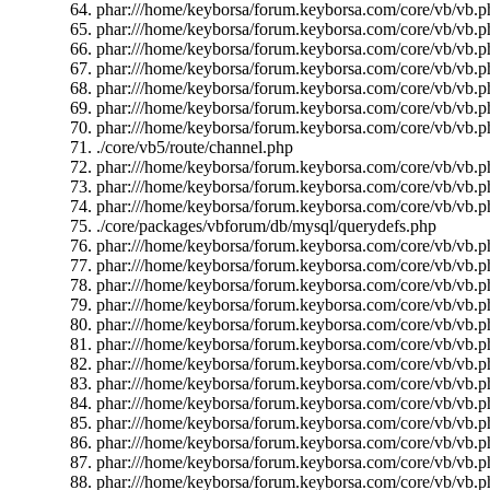
phar:///home/keyborsa/forum.keyborsa.com/core/vb/vb.p
phar:///home/keyborsa/forum.keyborsa.com/core/vb/vb.p
phar:///home/keyborsa/forum.keyborsa.com/core/vb/vb.p
phar:///home/keyborsa/forum.keyborsa.com/core/vb/vb.ph
phar:///home/keyborsa/forum.keyborsa.com/core/vb/vb.
phar:///home/keyborsa/forum.keyborsa.com/core/vb/vb.p
phar:///home/keyborsa/forum.keyborsa.com/core/vb/vb.p
./core/vb5/route/channel.php
phar:///home/keyborsa/forum.keyborsa.com/core/vb/vb.ph
phar:///home/keyborsa/forum.keyborsa.com/core/vb/vb.p
phar:///home/keyborsa/forum.keyborsa.com/core/vb/vb.ph
./core/packages/vbforum/db/mysql/querydefs.php
phar:///home/keyborsa/forum.keyborsa.com/core/vb/vb.pha
phar:///home/keyborsa/forum.keyborsa.com/core/vb/vb.pha
phar:///home/keyborsa/forum.keyborsa.com/core/vb/vb.p
phar:///home/keyborsa/forum.keyborsa.com/core/vb/vb.ph
phar:///home/keyborsa/forum.keyborsa.com/core/vb/vb.p
phar:///home/keyborsa/forum.keyborsa.com/core/vb/vb.
phar:///home/keyborsa/forum.keyborsa.com/core/vb/vb.p
phar:///home/keyborsa/forum.keyborsa.com/core/vb/vb.ph
phar:///home/keyborsa/forum.keyborsa.com/core/vb/vb.pha
phar:///home/keyborsa/forum.keyborsa.com/core/vb/vb.p
phar:///home/keyborsa/forum.keyborsa.com/core/vb/vb.ph
phar:///home/keyborsa/forum.keyborsa.com/core/vb/vb.ph
phar:///home/keyborsa/forum.keyborsa.com/core/vb/vb.ph