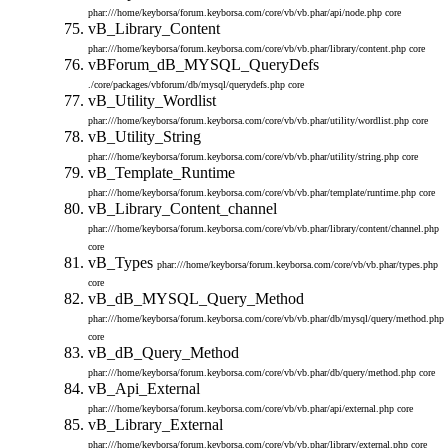
phar:///home/keyborsa/forum.keyborsa.com/core/vb/vb.phar/api/node.php
core
vB_Library_Content
phar:///home/keyborsa/forum.keyborsa.com/core/vb/vb.phar/library/content.php
core
vBForum_dB_MYSQL_QueryDefs
./core/packages/vbforum/db/mysql/querydefs.php
core
vB_Utility_Wordlist
phar:///home/keyborsa/forum.keyborsa.com/core/vb/vb.phar/utility/wordlist.php
core
vB_Utility_String
phar:///home/keyborsa/forum.keyborsa.com/core/vb/vb.phar/utility/string.php
core
vB_Template_Runtime
phar:///home/keyborsa/forum.keyborsa.com/core/vb/vb.phar/template/runtime.php
core
vB_Library_Content_channel
phar:///home/keyborsa/forum.keyborsa.com/core/vb/vb.phar/library/content/channel.php
core
vB_Types
phar:///home/keyborsa/forum.keyborsa.com/core/vb/vb.phar/types.php
core
vB_dB_MYSQL_Query_Method
phar:///home/keyborsa/forum.keyborsa.com/core/vb/vb.phar/db/mysql/query/method.php
core
vB_dB_Query_Method
phar:///home/keyborsa/forum.keyborsa.com/core/vb/vb.phar/db/query/method.php
core
vB_Api_External
phar:///home/keyborsa/forum.keyborsa.com/core/vb/vb.phar/api/external.php
core
vB_Library_External
phar:///home/keyborsa/forum.keyborsa.com/core/vb/vb.phar/library/external.php
core