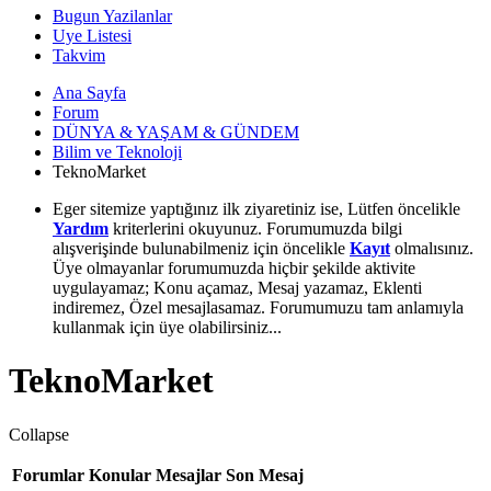
Bugun Yazilanlar
Uye Listesi
Takvim
Ana Sayfa
Forum
DÜNYA & YAŞAM & GÜNDEM
Bilim ve Teknoloji
TeknoMarket
Eger sitemize yaptığınız ilk ziyaretiniz ise, Lütfen öncelikle
Yardım
kriterlerini okuyunuz. Forumumuzda bilgi
alışverişinde bulunabilmeniz için öncelikle
Kayıt
olmalısınız.
Üye olmayanlar forumumuzda hiçbir şekilde aktivite
uygulayamaz; Konu açamaz, Mesaj yazamaz, Eklenti
indiremez, Özel mesajlasamaz. Forumumuzu tam anlamıyla
kullanmak için üye olabilirsiniz...
TeknoMarket
Collapse
Forumlar
Konular
Mesajlar
Son Mesaj