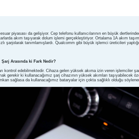
esuar piyasası da gelişiyor. Cep telefonu kullanıcılarının en büyük dertlerinde
iktarlarda akım taşıyarak dolum işlemi gerçekleştiriyor. Ortalama 1A akım taşım
ızlı şarjolarak tanımlamışlardı. Qualcomm gibi büyük işlemci üreticileri yaptığı 
ı Şarj Arasında ki Fark Nedir?
arı kontrol edebilmektedir. Cihaza gelen yüksek akıma izin veren işlemciler ş
k gerekir ki kullanacağımız şarj cihazının yüksek akımları taşıyabilecek özel
kan sağlasa da kullanacağımız bataryalar için çokta sağlıklı olduğu söylen