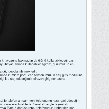
nım kılavuzuna bakmadan da ürünü kullanabileceği basit
rjiyi ihtiyaç anında kullanabileceğimiz, günümüzün en
aza güç depolanabilmektedir.
üründe ki micro portu cep telefonumuzun şarj giriş modülüne
işi ise şarj edeceğimiz cihazın giriş noktasına
e sahip telefon alırsam,yeni telefonumu nasıl şarj edeceğim
cüler üretilmektedir. Genel itibariyle taşınabilir
g veya Type-c dönüştürerek telefonunuzu rahatlıkla şarj