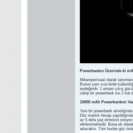
Powerbankın Üzerinde ki mA
Miliamper/saat olarak tanımlan
Bunun yanı sıra birde kullandı
eşdeğerdir. 1 amper çıkış gücü
sahip bir powerbank ise 2 kat 
10000 mAh Powerbankım Var
Yeni bir powerbank alındığında
Düz mantık hesap yapıldığında
az 5 defa şarj etmesini isteye
etkilenmektedir. Buna ek olara
artacaktır. Tüm bunlar göz önü