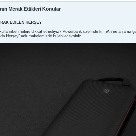
nın Merak Ettikleri Konular
RAK EDİLEN HERŞEY
lanırken nelere dikkat etmeliyiz? Powerbank üzerinde ki mAh ne anlama geliy
a Herşey'' adlı makalemizde bulabileceksiniz.