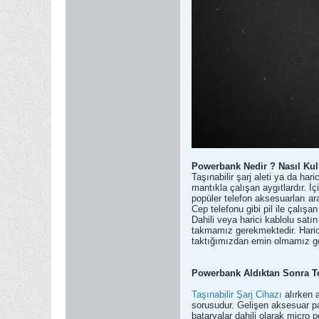
Powerbank Nedir ? Nasıl Kull
Taşınabilir şarj aleti ya da h
mantıkla çalışan aygıtlardır. İ
popüler telefon aksesuarları ara
Cep telefonu gibi pil ile çalış
Dahili veya harici kablolu satı
takmamız gerekmektedir. Harici
taktığımızdan emin olmamız ge
Powerbank Aldıktan Sonra Te
Taşınabilir Şarj Cihazı
alırken a
sorusudur. Gelişen aksesuar paz
bataryalar dahili olarak micro 