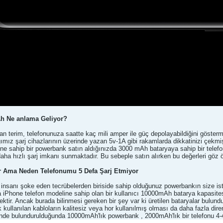
h Ne anlama Geliyor?
an terim, telefonunuza saatte kaç mili amper ile güç depolayabildiğini gösterm
ğımız şarj cihazlarının üzerinde yazan 5v-1A gibi rakamlarda dikkatinizi çekmi
ne sahip bir powerbank satın aldığınızda 3000 mAh bataryaya sahip bir telefon
daha hızlı şarj imkanı sunmaktadır. Bu sebeple satın alırken bu değerleri gö
 Ama Neden Telefonumu 5 Defa Şarj Etmiyor
 insanı şoke eden tecrübelerden biriside sahip olduğunuz powerbankın size ist
 iPhone telefon modeline sahip olan bir kullanıcı 10000mAh batarya kapasite
cektir. Ancak burada bilinmesi gereken bir şey var ki üretilen bataryalar bulu
k kullanılan kabloların kalitesiz veya hor kullanılmış olması da daha fazla d
nde bulundurulduğunda 10000mAh'lık powerbank , 2000mAh'lık bir telefonu 4-4