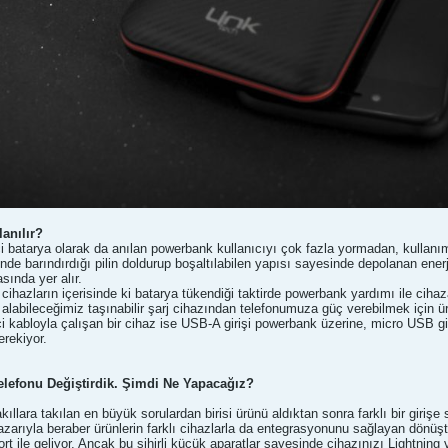
anılır?
arici batarya olarak da anılan powerbank kullanıcıyı çok fazla yormadan, kulla
çinde barındırdığı pilin doldurup boşaltılabilen yapısı sayesinde depolanan ene
sında yer alır.
an cihazların içerisinde ki batarya tükendiği taktirde powerbank yardımı ile cih
n alabileceğimiz taşınabilir şarj cihazından telefonumuza güç verebilmek için 
 kabloyla çalışan bir cihaz ise USB-A girişi powerbank üzerine, micro USB gir
rekiyor.
lefonu Değiştirdik. Şimdi Ne Yapacağız?
kıllara takılan en büyük sorulardan birisi ürünü aldıktan sonra farklı bir giriş
arıyla beraber ürünlerin farklı cihazlarla da entegrasyonunu sağlayan dönüştürü
port ile geliyor. Ancak bu sihirli küçük aparatlar sayesinde cihazınızı Lightnin