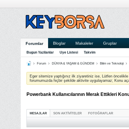
Bloglar
Makaleler
Gruplar
Forumlar
Bugun Yazilanlar
Uye Listesi
Takvim
Forum
DÜNYA & YAŞAM & GÜNDEM
Bilim ve Teknoloji
Eger sitemize yaptığınız ilk ziyaretiniz ise, Lütfen öncelikl
forumumuzda hiçbir şekilde aktivite uygulayamaz; Konu aç
Powerbank Kullanıcılarının Merak Ettikleri Kon
MESAJLAR
SON AKTIVITELER
FOTOĞRAFLAR