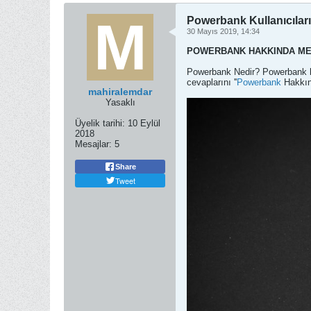
Powerbank Kullanıcıları
30 Mayıs 2019, 14:34
POWERBANK HAKKINDA ME
Powerbank Nedir? Powerbank kul
cevaplarını ''
Powerbank
Hakkınd
mahiralemdar
Yasaklı
Üyelik tarihi:
10 Eylül
2018
Mesajlar:
5
Share
Tweet