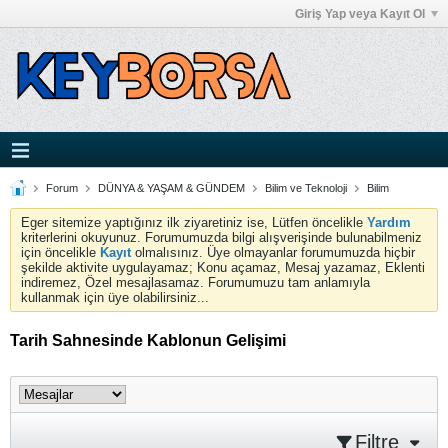
Giriş Yap veya Kayıt Ol
Forum
DÜNYA & YAŞAM & GÜNDEM
Bilim ve Teknoloji
Bilim
Eger sitemize yaptığınız ilk ziyaretiniz ise, Lütfen öncelikle
Yardım
kriterlerini okuyunuz. Forumumuzda bilgi alışverişinde bulunabilmeniz
için öncelikle
Kayıt
olmalısınız. Üye olmayanlar forumumuzda hiçbir
şekilde aktivite uygulayamaz; Konu açamaz, Mesaj yazamaz, Eklenti
indiremez, Özel mesajlasamaz. Forumumuzu tam anlamıyla
kullanmak için üye olabilirsiniz...
Tarih Sahnesinde Kablonun Gelişimi
Filtre