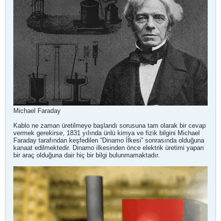
Michael Faraday
Kablo ne zaman üretilmeye başlandı sorusuna tam olarak bir cevap
vermek gerekirse, 1831 yılında ünlü kimya ve fizik bilgini Michael
Faraday tarafından keşfedilen ”Dinamo İlkesi” sonrasında olduğuna
kanaat edilmektedir. Dinamo ilkesinden önce elektrik üretimi yapan
bir araç olduğuna dair hiç bir bilgi bulunmamaktadır.