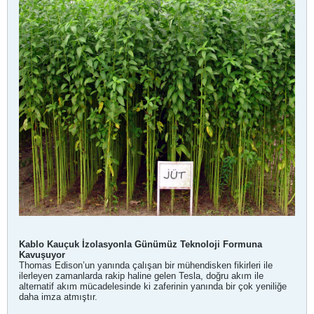
Kablo Kauçuk İzolasyonla Günümüz Teknoloji Formuna
Kavuşuyor
Thomas Edison’un yanında çalışan bir mühendisken fikirleri ile
ilerleyen zamanlarda rakip haline gelen Tesla, doğru akım ile
alternatif akım mücadelesinde ki zaferinin yanında bir çok yeniliğe
daha imza atmıştır.