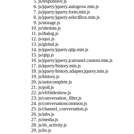
js/responsive.js
js/jquery/jquery.autogrow.min.js
js/jquery/jquery.form.min.js
js/jquery/jquery.selectBox.min.js
js/storage.js
js/sitedata.js
js/dialog.js
js/ajax.js
js/global.js
js/jquery/jquery.qtip.min.js
js/qtip.js
js/jquery/jquery.jcarousel.custom.min.js
js/jquery/history.min.js
js/jquery/history.adapter.jquery.min.js
js/history.js
js/autocomplete.js
js/poll.js
js/vbSlideshow.js
js/conversation_filter.js
js/conversationcommon.js
js/channel_conversation.js
js/tabs.js
js/media.js
js/sb_activity.js
js/hv.js