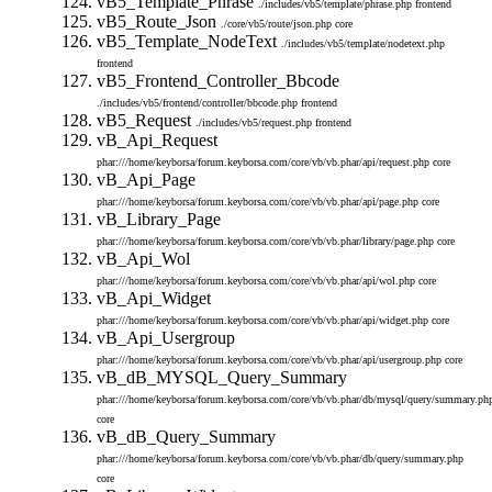
vB5_Template_Phrase
./includes/vb5/template/phrase.php
frontend
vB5_Route_Json
./core/vb5/route/json.php
core
vB5_Template_NodeText
./includes/vb5/template/nodetext.php
frontend
vB5_Frontend_Controller_Bbcode
./includes/vb5/frontend/controller/bbcode.php
frontend
vB5_Request
./includes/vb5/request.php
frontend
vB_Api_Request
phar:///home/keyborsa/forum.keyborsa.com/core/vb/vb.phar/api/request.php
core
vB_Api_Page
phar:///home/keyborsa/forum.keyborsa.com/core/vb/vb.phar/api/page.php
core
vB_Library_Page
phar:///home/keyborsa/forum.keyborsa.com/core/vb/vb.phar/library/page.php
core
vB_Api_Wol
phar:///home/keyborsa/forum.keyborsa.com/core/vb/vb.phar/api/wol.php
core
vB_Api_Widget
phar:///home/keyborsa/forum.keyborsa.com/core/vb/vb.phar/api/widget.php
core
vB_Api_Usergroup
phar:///home/keyborsa/forum.keyborsa.com/core/vb/vb.phar/api/usergroup.php
core
vB_dB_MYSQL_Query_Summary
phar:///home/keyborsa/forum.keyborsa.com/core/vb/vb.phar/db/mysql/query/summary.ph
core
vB_dB_Query_Summary
phar:///home/keyborsa/forum.keyborsa.com/core/vb/vb.phar/db/query/summary.php
core