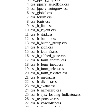
css_jquery_selectBox.css
css_jquery_autogrow.css
css_global.css
css_forum.css
css_fonts.css
css_b_link.css
css_b_layout.css
css_b_grid.css
css_b_button.css
css_b_button_group.css
css_b_icon.css
css_b_icon_fa.css
css_b_tabbed_pane.css
css_b_form_control.css
css_b_form_input.css
css_b_form_select.css
css_b_form_textarea.css
css_b_media.css
css_b_divider.css
css_b_avatar.css
css_b_namecard.css
css_b_ajax_loading_indicator.css
css_responsive.css
css_b_vbscroller.css