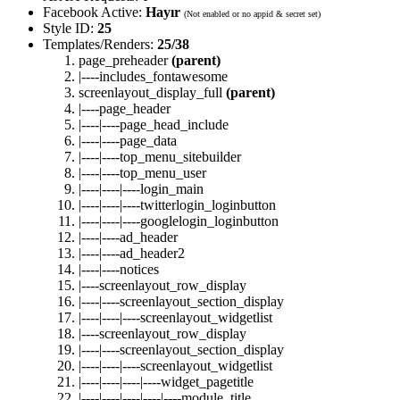
Facebook Active:
Hayır
(Not enabled or no appid & secret set)
Style ID:
25
Templates/Renders:
25/38
page_preheader
(parent)
|----includes_fontawesome
screenlayout_display_full
(parent)
|----page_header
|----|----page_head_include
|----|----page_data
|----|----top_menu_sitebuilder
|----|----top_menu_user
|----|----|----login_main
|----|----|----twitterlogin_loginbutton
|----|----|----googlelogin_loginbutton
|----|----ad_header
|----|----ad_header2
|----|----notices
|----screenlayout_row_display
|----|----screenlayout_section_display
|----|----|----screenlayout_widgetlist
|----screenlayout_row_display
|----|----screenlayout_section_display
|----|----|----screenlayout_widgetlist
|----|----|----|----widget_pagetitle
|----|----|----|----|----module_title