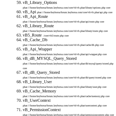
vB_Library_Options
phar:///home/keyborsa/forum.keyborsa.com/core/vb/vb.phar/library/options.php
core
vB_Api
phar:///home/keyborsa/forum.keyborsa.com/core/vb/vb.phar/api.php
core
vB_Api_Route
phar:///home/keyborsa/forum.keyborsa.com/core/vb/vb.phar/api/route.php
core
vB_Library_Route
phar:///home/keyborsa/forum.keyborsa.com/core/vb/vb.phar/library/route.php
core
vB5_Route
./core/vb5/route.php
core
vB_Cache_Db
phar:///home/keyborsa/forum.keyborsa.com/core/vb/vb.phar/cache/db.php
core
vB_Api_Wrapper
phar:///home/keyborsa/forum.keyborsa.com/core/vb/vb.phar/api/wrapper.php
core
vB_dB_MYSQL_Query_Stored
phar:///home/keyborsa/forum.keyborsa.com/core/vb/vb.phar/db/mysql/query/stored.php
core
vB_dB_Query_Stored
phar:///home/keyborsa/forum.keyborsa.com/core/vb/vb.phar/db/query/stored.php
core
vB_Library_User
phar:///home/keyborsa/forum.keyborsa.com/core/vb/vb.phar/library/user.php
core
vB_Cache_Memory
phar:///home/keyborsa/forum.keyborsa.com/core/vb/vb.phar/cache/memory.php
core
vB_UserContext
phar:///home/keyborsa/forum.keyborsa.com/core/vb/vb.phar/usercontext.php
core
vB_PermissionContext
phar:///home/keyborsa/forum.keyborsa.com/core/vb/vb.phar/permissioncontext.php
core