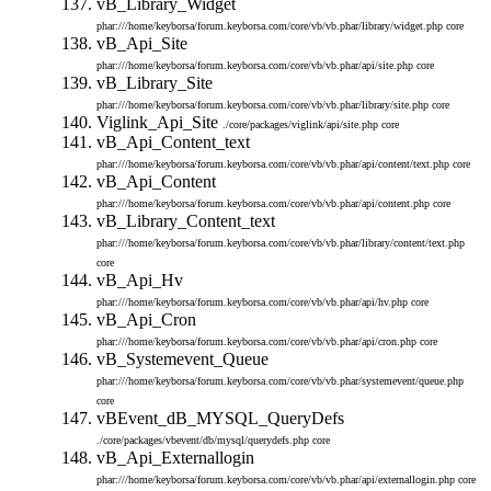
vB_Library_Widget
phar:///home/keyborsa/forum.keyborsa.com/core/vb/vb.phar/library/widget.php
core
vB_Api_Site
phar:///home/keyborsa/forum.keyborsa.com/core/vb/vb.phar/api/site.php
core
vB_Library_Site
phar:///home/keyborsa/forum.keyborsa.com/core/vb/vb.phar/library/site.php
core
Viglink_Api_Site
./core/packages/viglink/api/site.php
core
vB_Api_Content_text
phar:///home/keyborsa/forum.keyborsa.com/core/vb/vb.phar/api/content/text.php
core
vB_Api_Content
phar:///home/keyborsa/forum.keyborsa.com/core/vb/vb.phar/api/content.php
core
vB_Library_Content_text
phar:///home/keyborsa/forum.keyborsa.com/core/vb/vb.phar/library/content/text.php
core
vB_Api_Hv
phar:///home/keyborsa/forum.keyborsa.com/core/vb/vb.phar/api/hv.php
core
vB_Api_Cron
phar:///home/keyborsa/forum.keyborsa.com/core/vb/vb.phar/api/cron.php
core
vB_Systemevent_Queue
phar:///home/keyborsa/forum.keyborsa.com/core/vb/vb.phar/systemevent/queue.php
core
vBEvent_dB_MYSQL_QueryDefs
./core/packages/vbevent/db/mysql/querydefs.php
core
vB_Api_Externallogin
phar:///home/keyborsa/forum.keyborsa.com/core/vb/vb.phar/api/externallogin.php
core