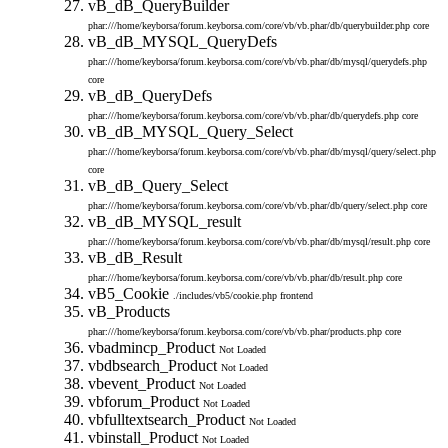
vB_dB_QueryBuilder
phar:///home/keyborsa/forum.keyborsa.com/core/vb/vb.phar/db/querybuilder.php
core
vB_dB_MYSQL_QueryDefs
phar:///home/keyborsa/forum.keyborsa.com/core/vb/vb.phar/db/mysql/querydefs.php
core
vB_dB_QueryDefs
phar:///home/keyborsa/forum.keyborsa.com/core/vb/vb.phar/db/querydefs.php
core
vB_dB_MYSQL_Query_Select
phar:///home/keyborsa/forum.keyborsa.com/core/vb/vb.phar/db/mysql/query/select.php
core
vB_dB_Query_Select
phar:///home/keyborsa/forum.keyborsa.com/core/vb/vb.phar/db/query/select.php
core
vB_dB_MYSQL_result
phar:///home/keyborsa/forum.keyborsa.com/core/vb/vb.phar/db/mysql/result.php
core
vB_dB_Result
phar:///home/keyborsa/forum.keyborsa.com/core/vb/vb.phar/db/result.php
core
vB5_Cookie
./includes/vb5/cookie.php
frontend
vB_Products
phar:///home/keyborsa/forum.keyborsa.com/core/vb/vb.phar/products.php
core
vbadmincp_Product
Not Loaded
vbdbsearch_Product
Not Loaded
vbevent_Product
Not Loaded
vbforum_Product
Not Loaded
vbfulltextsearch_Product
Not Loaded
vbinstall_Product
Not Loaded