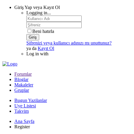
Giriş Yap veya Kayıt Ol
Logging in...
Beni hatırla
Giriş
Şifrenizi veya kullanıcı adınızı mı unuttunuz?
ya da
Kayıt Ol
Log in with
Forumlar
Bloglar
Makaleler
Gruplar
Bugun Yazilanlar
Uye Listesi
Takvim
Ana Sayfa
Register