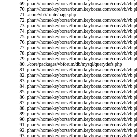
phar:///home/keyborsa/forum.keyborsa.com/core/vb/vb.p
phar:///home/keyborsa/forum.keyborsa.com/core/vb/vb.p
./core/vb5/route/page.php
phar:///home/keyborsa/forum.keyborsa.com/core/vb/vb.ph
phar:///home/keyborsa/forum.keyborsa.com/core/vb/vb.p
phar:///home/keyborsa/forum.keyborsa.com/core/vb/vb.p
phar:///home/keyborsa/forum.keyborsa.com/core/vb/vb.ph
phar:///home/keyborsa/forum.keyborsa.com/core/vb/vb.ph
phar:///home/keyborsa/forum.keyborsa.com/core/vb/vb.p
phar:///home/keyborsa/forum.keyborsa.com/core/vb/vb.p
phar:///home/keyborsa/forum.keyborsa.com/core/vb/vb.ph
./core/packages/vbforum/db/mysql/querydefs.php
phar:///home/keyborsa/forum.keyborsa.com/core/vb/vb.p
phar:///home/keyborsa/forum.keyborsa.com/core/vb/vb.ph
phar:///home/keyborsa/forum.keyborsa.com/core/vb/vb.ph
phar:///home/keyborsa/forum.keyborsa.com/core/vb/vb.ph
phar:///home/keyborsa/forum.keyborsa.com/core/vb/vb.pha
phar:///home/keyborsa/forum.keyborsa.com/core/vb/vb.pha
phar:///home/keyborsa/forum.keyborsa.com/core/vb/vb.ph
phar:///home/keyborsa/forum.keyborsa.com/core/vb/vb.ph
phar:///home/keyborsa/forum.keyborsa.com/core/vb/vb.p
phar:///home/keyborsa/forum.keyborsa.com/core/vb/vb.ph
phar:///home/keyborsa/forum.keyborsa.com/core/vb/vb.
phar:///home/keyborsa/forum.keyborsa.com/core/vb/vb.p
phar:///home/keyborsa/forum.keyborsa.com/core/vb/vb.ph