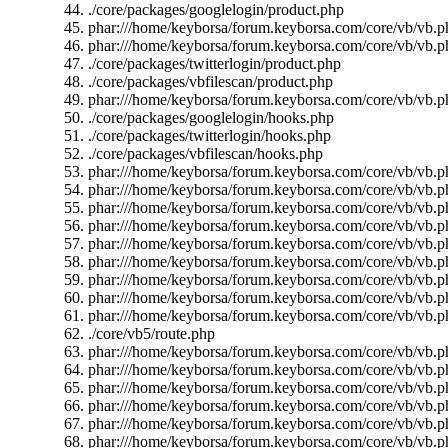
./core/packages/googlelogin/product.php
phar:///home/keyborsa/forum.keyborsa.com/core/vb/vb.ph
phar:///home/keyborsa/forum.keyborsa.com/core/vb/vb.ph
./core/packages/twitterlogin/product.php
./core/packages/vbfilescan/product.php
phar:///home/keyborsa/forum.keyborsa.com/core/vb/vb.pha
./core/packages/googlelogin/hooks.php
./core/packages/twitterlogin/hooks.php
./core/packages/vbfilescan/hooks.php
phar:///home/keyborsa/forum.keyborsa.com/core/vb/vb.p
phar:///home/keyborsa/forum.keyborsa.com/core/vb/vb.p
phar:///home/keyborsa/forum.keyborsa.com/core/vb/vb.p
phar:///home/keyborsa/forum.keyborsa.com/core/vb/vb.p
phar:///home/keyborsa/forum.keyborsa.com/core/vb/vb.ph
phar:///home/keyborsa/forum.keyborsa.com/core/vb/vb.ph
phar:///home/keyborsa/forum.keyborsa.com/core/vb/vb.p
phar:///home/keyborsa/forum.keyborsa.com/core/vb/vb.ph
phar:///home/keyborsa/forum.keyborsa.com/core/vb/vb.ph
./core/vb5/route.php
phar:///home/keyborsa/forum.keyborsa.com/core/vb/vb.p
phar:///home/keyborsa/forum.keyborsa.com/core/vb/vb.p
phar:///home/keyborsa/forum.keyborsa.com/core/vb/vb.p
phar:///home/keyborsa/forum.keyborsa.com/core/vb/vb.p
phar:///home/keyborsa/forum.keyborsa.com/core/vb/vb.ph
phar:///home/keyborsa/forum.keyborsa.com/core/vb/vb.