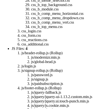
css_b_theme_selector.css
css_b_top_background.css
css_b_module.css
css_b_comp_menu_horizontal.css
css_b_comp_menu_dropdown.css
css_b_comp_menu_vert.css
css_b_top_menu.css
css_login.css
css_form.css
css_reactions.css
css_additional.css
JS Files:
4
js/header-rollup.js (Rollup)
js/modernizr.min.js
js/global-head.js
js/login.js
js/signup-rollup.js (Rollup)
js/password.js
js/signup.js
js/paidsubscription.js
js/footer-rollup.js (Rollup)
js/jquery-fallback.js
js/jquery/jquery-ui-1.13.2.custom.min.js
js/jquery/jquery.ui.touch-punch.min.js
js/jquery/js.cookie.min.js