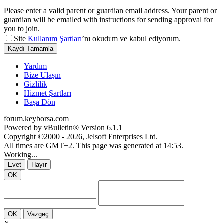
Please enter a valid parent or guardian email address. Your parent or
guardian will be emailed with instructions for sending approval for
you to join.
Site
Kullanım Şartları
’nı okudum ve kabul ediyorum.
Kaydı Tamamla
Yardım
Bize Ulaşın
Gizlilik
Hizmet Şartları
Başa Dön
forum.keyborsa.com
Powered by vBulletin® Version 6.1.1
Copyright ©2000 - 2026, Jelsoft Enterprises Ltd.
All times are GMT+2. This page was generated at 14:53.
Working...
Evet
Hayır
OK
OK
Vazgeç