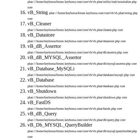
phar:///home/keyborsa/forum.keyborsa.com/core/vb/vb.phar/utility/trait/noserialize.php
core
vB_String
phar:///home/keyborsa/forum.keyborsa.com/core/vb/vb.phar/string.php
core
vB_Cleaner
phar:///home/keyborsa/forum.keyborsa.com/core/vb/vb.phar/cleaner.php
core
vB_Datastore
phar:///home/keyborsa/forum.keyborsa.com/core/vb/vb.phar/datastore.php
core
vB_dB_Assertor
phar:///home/keyborsa/forum.keyborsa.com/core/vb/vb.phar/db/assertor.php
core
vB_dB_MYSQL_Assertor
phar:///home/keyborsa/forum.keyborsa.com/core/vb/vb.phar/db/mysql/assertor.php
core
vB_Database_MySQLi
phar:///home/keyborsa/forum.keyborsa.com/core/vb/vb.phar/database/mysqli.php
core
vB_Database
phar:///home/keyborsa/forum.keyborsa.com/core/vb/vb.phar/database.php
core
vB_Shutdown
phar:///home/keyborsa/forum.keyborsa.com/core/vb/vb.phar/shutdown.php
core
vB_FastDS
phar:///home/keyborsa/forum.keyborsa.com/core/vb/vb.phar/fastds.php
core
vB_dB_Query
phar:///home/keyborsa/forum.keyborsa.com/core/vb/vb.phar/db/query.php
core
vB_Db_MYSQL_QueryBuilder
phar:///home/keyborsa/forum.keyborsa.com/core/vb/vb.phar/db/mysql/querybuilder.php
core