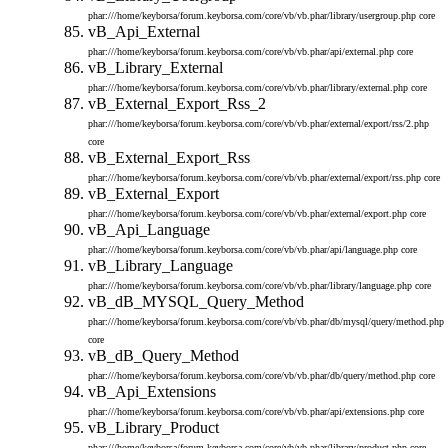
phar:///home/keyborsa/forum.keyborsa.com/core/vb/vb.phar/library/usergroup.php
core
vB_Api_External
phar:///home/keyborsa/forum.keyborsa.com/core/vb/vb.phar/api/external.php
core
vB_Library_External
phar:///home/keyborsa/forum.keyborsa.com/core/vb/vb.phar/library/external.php
core
vB_External_Export_Rss_2
phar:///home/keyborsa/forum.keyborsa.com/core/vb/vb.phar/external/export/rss/2.php
core
vB_External_Export_Rss
phar:///home/keyborsa/forum.keyborsa.com/core/vb/vb.phar/external/export/rss.php
core
vB_External_Export
phar:///home/keyborsa/forum.keyborsa.com/core/vb/vb.phar/external/export.php
core
vB_Api_Language
phar:///home/keyborsa/forum.keyborsa.com/core/vb/vb.phar/api/language.php
core
vB_Library_Language
phar:///home/keyborsa/forum.keyborsa.com/core/vb/vb.phar/library/language.php
core
vB_dB_MYSQL_Query_Method
phar:///home/keyborsa/forum.keyborsa.com/core/vb/vb.phar/db/mysql/query/method.php
core
vB_dB_Query_Method
phar:///home/keyborsa/forum.keyborsa.com/core/vb/vb.phar/db/query/method.php
core
vB_Api_Extensions
phar:///home/keyborsa/forum.keyborsa.com/core/vb/vb.phar/api/extensions.php
core
vB_Library_Product
phar:///home/keyborsa/forum.keyborsa.com/core/vb/vb.phar/library/product.php
core