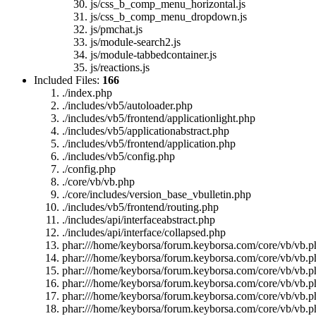
js/css_b_comp_menu_horizontal.js
js/css_b_comp_menu_dropdown.js
js/pmchat.js
js/module-search2.js
js/module-tabbedcontainer.js
js/reactions.js
Included Files:
166
./index.php
./includes/vb5/autoloader.php
./includes/vb5/frontend/applicationlight.php
./includes/vb5/applicationabstract.php
./includes/vb5/frontend/application.php
./includes/vb5/config.php
./config.php
./core/vb/vb.php
./core/includes/version_base_vbulletin.php
./includes/vb5/frontend/routing.php
./includes/api/interfaceabstract.php
./includes/api/interface/collapsed.php
phar:///home/keyborsa/forum.keyborsa.com/core/vb/vb.p
phar:///home/keyborsa/forum.keyborsa.com/core/vb/vb.p
phar:///home/keyborsa/forum.keyborsa.com/core/vb/vb.p
phar:///home/keyborsa/forum.keyborsa.com/core/vb/vb.pha
phar:///home/keyborsa/forum.keyborsa.com/core/vb/vb.p
phar:///home/keyborsa/forum.keyborsa.com/core/vb/vb.p