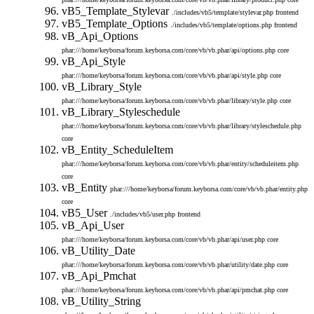
vB5_Template_Stylevar
./includes/vb5/template/stylevar.php
frontend
vB5_Template_Options
./includes/vb5/template/options.php
frontend
vB_Api_Options
phar:///home/keyborsa/forum.keyborsa.com/core/vb/vb.phar/api/options.php
core
vB_Api_Style
phar:///home/keyborsa/forum.keyborsa.com/core/vb/vb.phar/api/style.php
core
vB_Library_Style
phar:///home/keyborsa/forum.keyborsa.com/core/vb/vb.phar/library/style.php
core
vB_Library_Styleschedule
phar:///home/keyborsa/forum.keyborsa.com/core/vb/vb.phar/library/styleschedule.php
core
vB_Entity_ScheduleItem
phar:///home/keyborsa/forum.keyborsa.com/core/vb/vb.phar/entity/scheduleitem.php
core
vB_Entity
phar:///home/keyborsa/forum.keyborsa.com/core/vb/vb.phar/entity.php
core
vB5_User
./includes/vb5/user.php
frontend
vB_Api_User
phar:///home/keyborsa/forum.keyborsa.com/core/vb/vb.phar/api/user.php
core
vB_Utility_Date
phar:///home/keyborsa/forum.keyborsa.com/core/vb/vb.phar/utility/date.php
core
vB_Api_Pmchat
phar:///home/keyborsa/forum.keyborsa.com/core/vb/vb.phar/api/pmchat.php
core
vB_Utility_String