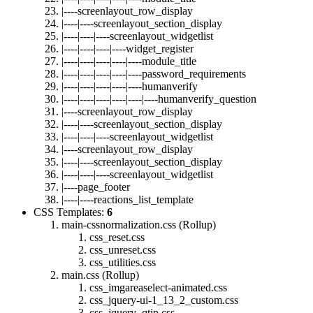
|----screenlayout_row_display
|----|----screenlayout_section_display
|----|----|----screenlayout_widgetlist
|----|----|----|----widget_register
|----|----|----|----|----module_title
|----|----|----|----|----password_requirements
|----|----|----|----|----humanverify
|----|----|----|----|----|----humanverify_question
|----screenlayout_row_display
|----|----screenlayout_section_display
|----|----|----screenlayout_widgetlist
|----screenlayout_row_display
|----|----screenlayout_section_display
|----|----|----screenlayout_widgetlist
|----page_footer
|----|----reactions_list_template
CSS Templates:
6
main-cssnormalization.css (Rollup)
css_reset.css
css_unreset.css
css_utilities.css
main.css (Rollup)
css_imgareaselect-animated.css
css_jquery-ui-1_13_2_custom.css
css_jquery_qtip.css