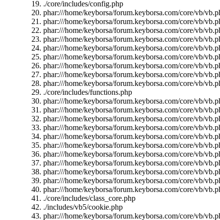
./core/includes/config.php
phar:///home/keyborsa/forum.keyborsa.com/core/vb/vb.pha
phar:///home/keyborsa/forum.keyborsa.com/core/vb/vb.phar
phar:///home/keyborsa/forum.keyborsa.com/core/vb/vb.ph
phar:///home/keyborsa/forum.keyborsa.com/core/vb/vb.ph
phar:///home/keyborsa/forum.keyborsa.com/core/vb/vb.ph
phar:///home/keyborsa/forum.keyborsa.com/core/vb/vb.ph
phar:///home/keyborsa/forum.keyborsa.com/core/vb/vb.ph
phar:///home/keyborsa/forum.keyborsa.com/core/vb/vb.p
phar:///home/keyborsa/forum.keyborsa.com/core/vb/vb.p
./core/includes/functions.php
phar:///home/keyborsa/forum.keyborsa.com/core/vb/vb.
phar:///home/keyborsa/forum.keyborsa.com/core/vb/vb.ph
phar:///home/keyborsa/forum.keyborsa.com/core/vb/vb.p
phar:///home/keyborsa/forum.keyborsa.com/core/vb/vb.p
phar:///home/keyborsa/forum.keyborsa.com/core/vb/vb.p
phar:///home/keyborsa/forum.keyborsa.com/core/vb/vb.p
phar:///home/keyborsa/forum.keyborsa.com/core/vb/vb.p
phar:///home/keyborsa/forum.keyborsa.com/core/vb/vb.ph
phar:///home/keyborsa/forum.keyborsa.com/core/vb/vb.ph
phar:///home/keyborsa/forum.keyborsa.com/core/vb/vb.ph
phar:///home/keyborsa/forum.keyborsa.com/core/vb/vb.ph
./core/includes/class_core.php
./includes/vb5/cookie.php
phar:///home/keyborsa/forum.keyborsa.com/core/vb/vb.p