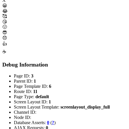
X
😀
😂
🥰
😘
🤢
😎
😞
👍
☕
Debug Information
Page ID:
3
Parent ID:
1
Page Template ID:
6
Route ID:
11
Page Type:
default
Screen Layout ID:
1
Screen Layout Template:
screenlayout_display_full
Channel ID:
Node ID:
Database Asserts:
0
(
?
)
AJAX Requests:
0