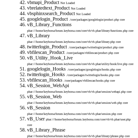
vbmapi_Product
Not Loaded
vbrelatedtext_Product
Not Loaded
vbsphinxsearch_Product
Not Loaded
googlelogin_Product
./core/packages/googlelogin/product.php
core
vB_Library_Functions
phar:///home/keyborsa/forum.keyborsa.com/core/vb/vb.phar/library/functions.php
core
vB_Library
phar:///home/keyborsa/forum.keyborsa.com/core/vb/vb.phar/library.php
core
twitterlogin_Product
./core/packages/twitterlogin/product.php
core
vbfilescan_Product
./core/packages/vbfilescan/product.php
core
vB_Utility_Hook_Live
phar:///home/keyborsa/forum.keyborsa.com/core/vb/vb.phar/utility/hook/live.php
core
googlelogin_Hooks
./core/packages/googlelogin/hooks.php
core
twitterlogin_Hooks
./core/packages/twitterlogin/hooks.php
core
vbfilescan_Hooks
./core/packages/vbfilescan/hooks.php
core
vB_Session_WebApi
phar:///home/keyborsa/forum.keyborsa.com/core/vb/vb.phar/session/webapi.php
core
vB_Session_Web
phar:///home/keyborsa/forum.keyborsa.com/core/vb/vb.phar/session/web.php
core
vB_Session
phar:///home/keyborsa/forum.keyborsa.com/core/vb/vb.phar/session.php
core
vB_User
phar:///home/keyborsa/forum.keyborsa.com/core/vb/vb.phar/user.php
core
vB_Library_Phrase
phar:///home/keyborsa/forum.keyborsa.com/core/vb/vb.phar/library/phrase.php
core