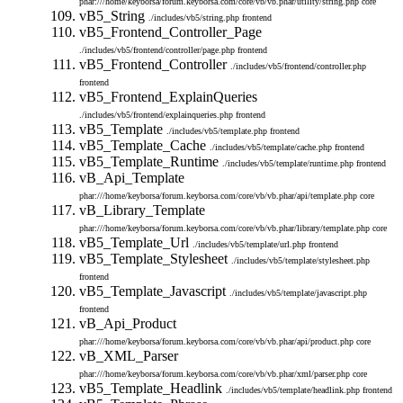
phar:///home/keyborsa/forum.keyborsa.com/core/vb/vb.phar/utility/string.php
core
vB5_String
./includes/vb5/string.php
frontend
vB5_Frontend_Controller_Page
./includes/vb5/frontend/controller/page.php
frontend
vB5_Frontend_Controller
./includes/vb5/frontend/controller.php
frontend
vB5_Frontend_ExplainQueries
./includes/vb5/frontend/explainqueries.php
frontend
vB5_Template
./includes/vb5/template.php
frontend
vB5_Template_Cache
./includes/vb5/template/cache.php
frontend
vB5_Template_Runtime
./includes/vb5/template/runtime.php
frontend
vB_Api_Template
phar:///home/keyborsa/forum.keyborsa.com/core/vb/vb.phar/api/template.php
core
vB_Library_Template
phar:///home/keyborsa/forum.keyborsa.com/core/vb/vb.phar/library/template.php
core
vB5_Template_Url
./includes/vb5/template/url.php
frontend
vB5_Template_Stylesheet
./includes/vb5/template/stylesheet.php
frontend
vB5_Template_Javascript
./includes/vb5/template/javascript.php
frontend
vB_Api_Product
phar:///home/keyborsa/forum.keyborsa.com/core/vb/vb.phar/api/product.php
core
vB_XML_Parser
phar:///home/keyborsa/forum.keyborsa.com/core/vb/vb.phar/xml/parser.php
core
vB5_Template_Headlink
./includes/vb5/template/headlink.php
frontend