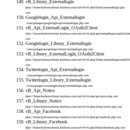
vB_Library_Externallogin
phar:///home/keyborsa/forum.keyborsa.com/core/vb/vb.phar/library/externallogin.php
core
Googlelogin_Api_Externallogin
./core/packages/googlelogin/api/externallogin.php
core
vB_Api_ExternalLogin_OAuth2Client
phar:///home/keyborsa/forum.keyborsa.com/core/vb/vb.phar/api/externallogin/oauth2clien
core
Googlelogin_Library_Externallogin
./core/packages/googlelogin/library/externallogin.php
core
vB_Library_ExternalLogin_OAuth2Client
phar:///home/keyborsa/forum.keyborsa.com/core/vb/vb.phar/library/externallogin/oauth2cl
core
Twitterlogin_Api_Externallogin
./core/packages/twitterlogin/api/externallogin.php
core
Twitterlogin_Library_Externallogin
./core/packages/twitterlogin/library/externallogin.php
core
vB_Api_Notice
phar:///home/keyborsa/forum.keyborsa.com/core/vb/vb.phar/api/notice.php
core
vB_Library_Notice
phar:///home/keyborsa/forum.keyborsa.com/core/vb/vb.phar/library/notice.php
core
vB_Api_Facebook
phar:///home/keyborsa/forum.keyborsa.com/core/vb/vb.phar/api/facebook.php
core
vB_Library_Facebook
phar:///home/keyborsa/forum.keyborsa.com/core/vb/vb.phar/library/facebook.php
core