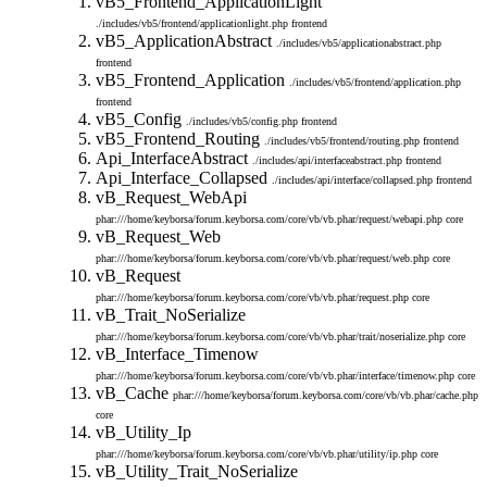
vB5_Frontend_ApplicationLight
./includes/vb5/frontend/applicationlight.php
frontend
vB5_ApplicationAbstract
./includes/vb5/applicationabstract.php
frontend
vB5_Frontend_Application
./includes/vb5/frontend/application.php
frontend
vB5_Config
./includes/vb5/config.php
frontend
vB5_Frontend_Routing
./includes/vb5/frontend/routing.php
frontend
Api_InterfaceAbstract
./includes/api/interfaceabstract.php
frontend
Api_Interface_Collapsed
./includes/api/interface/collapsed.php
frontend
vB_Request_WebApi
phar:///home/keyborsa/forum.keyborsa.com/core/vb/vb.phar/request/webapi.php
core
vB_Request_Web
phar:///home/keyborsa/forum.keyborsa.com/core/vb/vb.phar/request/web.php
core
vB_Request
phar:///home/keyborsa/forum.keyborsa.com/core/vb/vb.phar/request.php
core
vB_Trait_NoSerialize
phar:///home/keyborsa/forum.keyborsa.com/core/vb/vb.phar/trait/noserialize.php
core
vB_Interface_Timenow
phar:///home/keyborsa/forum.keyborsa.com/core/vb/vb.phar/interface/timenow.php
core
vB_Cache
phar:///home/keyborsa/forum.keyborsa.com/core/vb/vb.phar/cache.php
core
vB_Utility_Ip
phar:///home/keyborsa/forum.keyborsa.com/core/vb/vb.phar/utility/ip.php
core
vB_Utility_Trait_NoSerialize