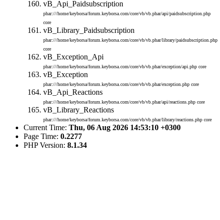
vB_Api_Paidsubscription
phar:///home/keyborsa/forum.keyborsa.com/core/vb/vb.phar/api/paidsubscription.php
core
vB_Library_Paidsubscription
phar:///home/keyborsa/forum.keyborsa.com/core/vb/vb.phar/library/paidsubscription.php
core
vB_Exception_Api
phar:///home/keyborsa/forum.keyborsa.com/core/vb/vb.phar/exception/api.php
core
vB_Exception
phar:///home/keyborsa/forum.keyborsa.com/core/vb/vb.phar/exception.php
core
vB_Api_Reactions
phar:///home/keyborsa/forum.keyborsa.com/core/vb/vb.phar/api/reactions.php
core
vB_Library_Reactions
phar:///home/keyborsa/forum.keyborsa.com/core/vb/vb.phar/library/reactions.php
core
Current Time:
Thu, 06 Aug 2026 14:53:10 +0300
Page Time:
0.2277
PHP Version:
8.1.34