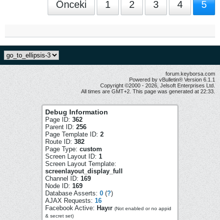
Önceki
1
2
3
4
5
forum.keyborsa.com
Powered by vBulletin® Version 6.1.1
Copyright ©2000 - 2026, Jelsoft Enterprises Ltd.
All times are GMT+2. This page was generated at 22:33.
Debug Information
Page ID:
362
Parent ID:
256
Page Template ID:
2
Route ID:
382
Page Type:
custom
Screen Layout ID:
1
Screen Layout Template:
screenlayout_display_full
Channel ID:
169
Node ID:
169
Database Asserts:
0
(
?
)
AJAX Requests:
16
Facebook Active:
Hayır
(Not enabled or no appid
& secret set)