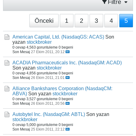
Filtre
Önceki
1
2
3
4
5
American Capital, Ltd. (NasdaqGS: ACAS)
Son
yazan
stockbroker
0 cevap
4,563 goruntuleme
0 begeni
Son Mesaj
27 Ekim 2011, 20:12
ACADIA Pharmaceuticals Inc. (NasdaqGM: ACAD)
Son yazan
stockbroker
0 cevap
4,856 goruntuleme
0 begeni
Son Mesaj
26 Ekim 2011, 21:01
Alliance Bankshares Corporation (NasdaqCM:
ABVA)
Son yazan
stockbroker
0 cevap
3,527 goruntuleme
0 begeni
Son Mesaj
26 Ekim 2011, 20:56
Autobytel Inc. (NasdaqGM: ABTL)
Son yazan
stockbroker
0 cevap
5,000 goruntuleme
0 begeni
Son Mesaj
25 Ekim 2011, 22:12