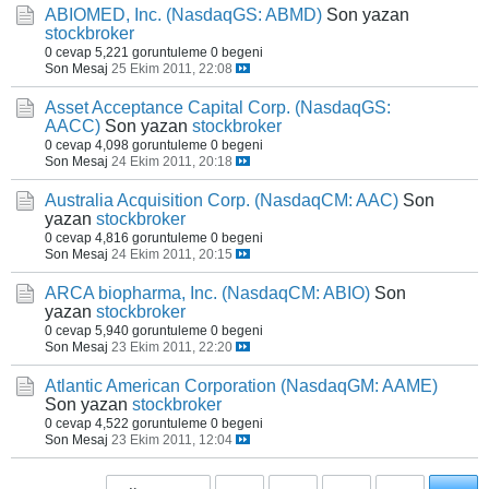
ABIOMED, Inc. (NasdaqGS: ABMD)
Son yazan
stockbroker
0 cevap
5,221 goruntuleme
0 begeni
Son Mesaj
25 Ekim 2011, 22:08
Asset Acceptance Capital Corp. (NasdaqGS:
AACC)
Son yazan
stockbroker
0 cevap
4,098 goruntuleme
0 begeni
Son Mesaj
24 Ekim 2011, 20:18
Australia Acquisition Corp. (NasdaqCM: AAC)
Son
yazan
stockbroker
0 cevap
4,816 goruntuleme
0 begeni
Son Mesaj
24 Ekim 2011, 20:15
ARCA biopharma, Inc. (NasdaqCM: ABIO)
Son
yazan
stockbroker
0 cevap
5,940 goruntuleme
0 begeni
Son Mesaj
23 Ekim 2011, 22:20
Atlantic American Corporation (NasdaqGM: AAME)
Son yazan
stockbroker
0 cevap
4,522 goruntuleme
0 begeni
Son Mesaj
23 Ekim 2011, 12:04