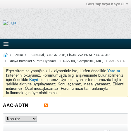
Giriş Yap veya Kayıt Ol
Forum
EKONOMİ, BORSA, VOB, FİNANS ve PARA PİYASALARI
Dünya Borsaları & Para Piyasaları
NASDAQ Composite (^IXIC)
AAC-ADTN
Eger sitemize yaptığınız ilk ziyaretiniz ise, Lütfen öncelikle
Yardım
kriterlerini okuyunuz. Forumumuzda bilgi alışverişinde bulunabilmeniz
için öncelikle
Kayıt
olmalısınız. Üye olmayanlar forumumuzda hiçbir
şekilde aktivite uygulayamaz; Konu açamaz, Mesaj yazamaz, Eklenti
indiremez, Özel mesajlasamaz. Forumumuzu tam anlamıyla
kullanmak için üye olabilirsiniz...
AAC-ADTN